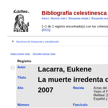
Bibliografía celestinesca
Inicio
|
Mostrar todo
|
Búsqueda simple
|
Búsqueda av
1–1 de 1 registro encontrado(s) con los criteri
(
RSS
):
Opciones de búsqueda y visualización
Seleccionar todo
Deseleccionar todo
Registro
Autor
Lacarra, Eukene
Título
La muerte irredenta 
Año
2007
Revista
Actas del
Years of F
Melibea' (
Español y 
Número
Fascículo