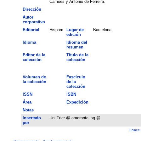
Camoes y Antonio de Ferreira.
Dirección
Autor
corporativo
Editorial
Hispam
Lugar de
Barcelona
edición
Idioma
Idioma del
resumen
Editor de la
Título de la
colección
colección
Volumen de
Fascículo
la colección
de la
colección
ISSN
ISBN
Área
Expedición
Notas
Insertado
Uni-Trier @ amaranta_sg @
por
Enlace 