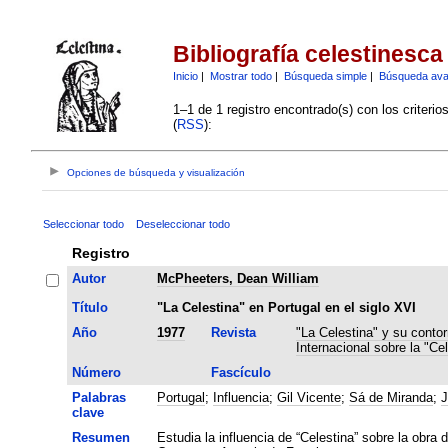
Bibliografía celestinesca
Inicio
|
Mostrar todo
|
Búsqueda simple
|
Búsqueda av
1–1 de 1 registro encontrado(s) con los criteri
(
RSS
):
Opciones de búsqueda y visualización
Seleccionar todo
Deseleccionar todo
Registro
Autor
McPheeters, Dean William
Título
"La Celestina" en Portugal en el siglo XVI
Año
1977
Revista
"La Celestina" y su contor
Internacional sobre la "Cel
Número
Fascículo
Palabras
Portugal
;
Influencia
;
Gil Vicente
;
Sá de Miranda
;
J
clave
Resumen
Estudia la influencia de “Celestina” sobre la obra