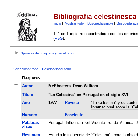
Bibliografía celestinesca
Inicio
|
Mostrar todo
|
Búsqueda simple
|
Búsqueda av
1–1 de 1 registro encontrado(s) con los criteri
(
RSS
):
Opciones de búsqueda y visualización
Seleccionar todo
Deseleccionar todo
Registro
Autor
McPheeters, Dean William
Título
"La Celestina" en Portugal en el siglo XVI
Año
1977
Revista
"La Celestina" y su contor
Internacional sobre la "Cel
Número
Fascículo
Palabras
Portugal
;
Influencia
;
Gil Vicente
;
Sá de Miranda
;
J
clave
Resumen
Estudia la influencia de “Celestina” sobre la obra