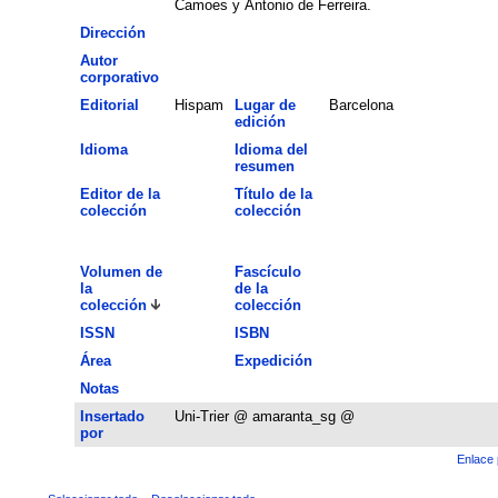
Camoes y Antonio de Ferreira.
Dirección
Autor
corporativo
Editorial
Hispam
Lugar de
Barcelona
edición
Idioma
Idioma del
resumen
Editor de la
Título de la
colección
colección
Volumen de
Fascículo
la
de la
colección
colección
ISSN
ISBN
Área
Expedición
Notas
Insertado
Uni-Trier @ amaranta_sg @
por
Enlace 