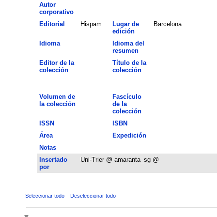
Autor
corporativo
Editorial
Hispam
Lugar de
Barcelona
edición
Idioma
Idioma del
resumen
Editor de la
Título de la
colección
colección
Volumen de
Fascículo
la colección
de la
colección
ISSN
ISBN
Área
Expedición
Notas
Insertado
Uni-Trier @ amaranta_sg @
por
Seleccionar todo
Deseleccionar todo