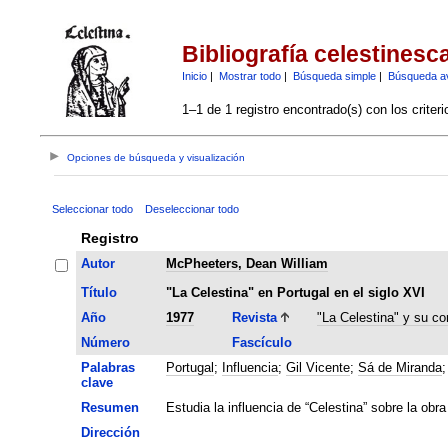
Bibliografía celestinesc
Inicio
|
Mostrar todo
|
Búsqueda simple
|
Búsqueda a
1–1 de 1 registro encontrado(s) con los criter
Opciones de búsqueda y visualización
Seleccionar todo
Deseleccionar todo
Registro
Autor
McPheeters, Dean William
Título
"La Celestina" en Portugal en el siglo XVI
Año
1977
Revista
"La Celestina" y su co
Número
Fascículo
Palabras
Portugal
;
Influencia
;
Gil Vicente
;
Sá de Miranda
clave
Resumen
Estudia la influencia de “Celestina” sobre la ob
Dirección