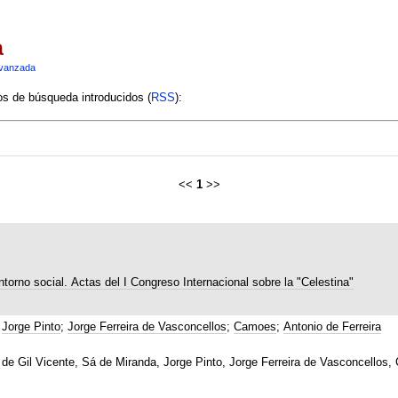
a
vanzada
ios de búsqueda introducidos (
RSS
):
<<
1
>>
ntorno social. Actas del I Congreso Internacional sobre la "Celestina"
;
Jorge Pinto
;
Jorge Ferreira de Vasconcellos
;
Camoes
;
Antonio de Ferreira
ra de Gil Vicente, Sá de Miranda, Jorge Pinto, Jorge Ferreira de Vasconcellos,