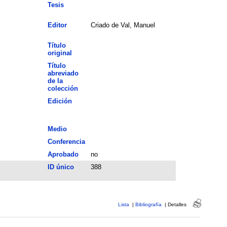
Tesis
Editor
Criado de Val, Manuel
Título
original
Título
abreviado
de la
colección
Edición
Medio
Conferencia
Aprobado
no
ID único
388
Lista
|
Bibliografía
|
Detalles