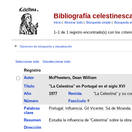
Bibliografía celestinesc
Inicio
|
Mostrar todo
|
Búsqueda simple
|
Búsqueda a
1–1 de 1 registro encontrado(s) con los criter
Opciones de búsqueda y visualización
Seleccionar todo
Deseleccionar todo
Registro
Autor
McPheeters, Dean William
Título
"La Celestina" en Portugal en el siglo XVI
Año
1977
Revista
"La Celestina" y su co
Número
Fascículo
Palabras
Portugal
;
Influencia
;
Gil Vicente
;
Sá de Miranda
clave
Resumen
Estudia la influencia de “Celestina” sobre la ob
Dirección