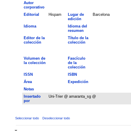
Autor
corporativo
Editorial
Hispam
Lugar de
Barcelona
edición
Idioma
Idioma del
resumen
Editor de la
Título de la
colección
colección
Volumen de
Fascículo
la colección
de la
colección
ISSN
ISBN
Área
Expedición
Notas
Insertado
Uni-Trier @ amaranta_sg @
por
Seleccionar todo
Deseleccionar todo