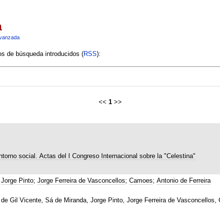
a
vanzada
ios de búsqueda introducidos (
RSS
):
<<
1
>>
ntorno social. Actas del I Congreso Internacional sobre la "Celestina"
;
Jorge Pinto
;
Jorge Ferreira de Vasconcellos
;
Camoes
;
Antonio de Ferreira
ra de Gil Vicente, Sá de Miranda, Jorge Pinto, Jorge Ferreira de Vasconcellos,