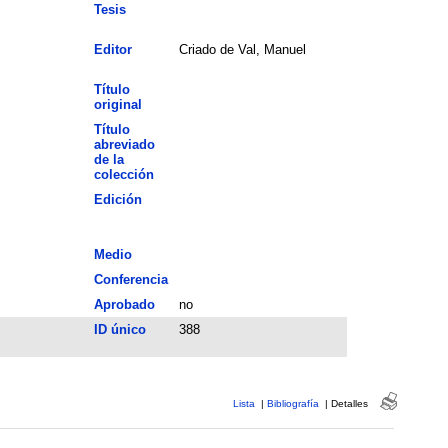
Tesis
Editor
Criado de Val, Manuel
Título
original
Título
abreviado
de la
colección
Edición
Medio
Conferencia
Aprobado
no
ID único
388
Lista
|
Bibliografía
|
Detalles