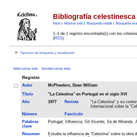
Bibliografía celestinesca
Inicio
|
Mostrar todo
|
Búsqueda simple
|
Búsqueda av
1–1 de 1 registro encontrado(s) con los criteri
(
RSS
):
Opciones de búsqueda y visualización
Seleccionar todo
Deseleccionar todo
Registro
Autor
McPheeters, Dean William
Título
"La Celestina" en Portugal en el siglo XVI
Año
1977
Revista
"La Celestina" y su contor
Internacional sobre la "Cel
Número
Fascículo
Palabras
Portugal
;
Influencia
;
Gil Vicente
;
Sá de Miranda
;
J
clave
Resumen
Estudia la influencia de “Celestina” sobre la obra