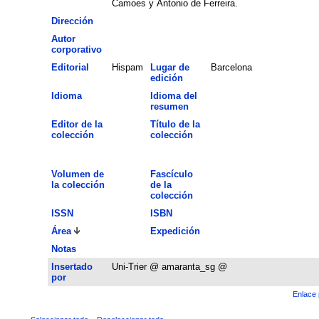
Camoes y Antonio de Ferreira.
Dirección
Autor
corporativo
Editorial
Hispam
Lugar de
Barcelona
edición
Idioma
Idioma del
resumen
Editor de la
Título de la
colección
colección
Volumen de
Fascículo
la colección
de la
colección
ISSN
ISBN
Área
Expedición
Notas
Insertado
Uni-Trier @ amaranta_sg @
por
Enlace 