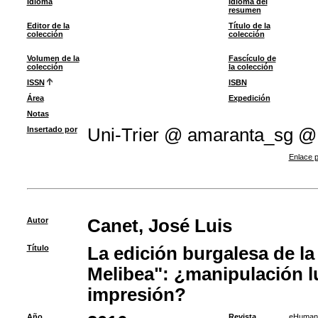
Idioma
Idioma del
resumen
Editor de la
Título de la
colección
colección
Volumen de la
Fascículo de
colección
la colección
ISSN
ISBN
Área
Expedición
Notas
Insertado por
Uni-Trier @ amaranta_sg @
Enlace p
Autor
Canet, José Luis
Título
La edición burgalesa de la
Melibea": ¿manipulación l
impresión?
Año
Revista
eHumani