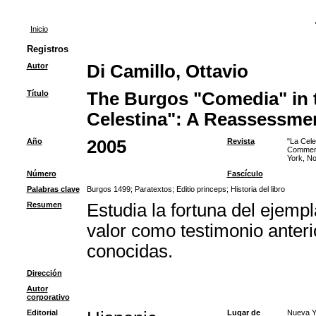
Inicio
Registros
Autor
Di Camillo, Ottavio
Título
The Burgos "Comedia" in t
Celestina": A Reassessme
Año
2005
Revista
"La Cele
Commemor
York, N
Número
Fascículo
Palabras clave
Burgos 1499
;
Paratextos
;
Editio princeps
;
Historia del libro
Resumen
Estudia la fortuna del ejempl
valor como testimonio anter
conocidas.
Dirección
Autor
corporativo
Editorial
Lugar de
Nueva Y