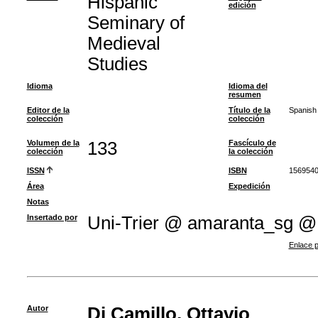
Hispanic
edición
Seminary of
Medieval
Studies
Idioma
Idioma del
resumen
Editor de la
Título de la
Spanish
colección
colección
Volumen de la
133
Fascículo de
colección
la colección
ISSN
ISBN
156954
Área
Expedición
Notas
Insertado por
Uni-Trier @ amaranta_sg @
Enlace p
Autor
Di Camillo, Ottavio