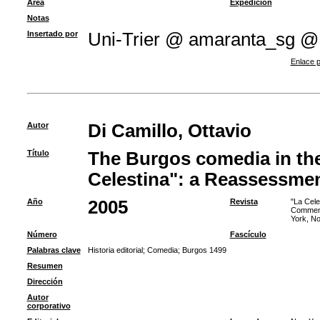
Área
Expedición
Notas
Insertado por
Uni-Trier @ amaranta_sg @
Enlace p
Autor
Di Camillo, Ottavio
Título
The Burgos comedia in the 
Celestina": a Reassessme
Año
2005
Revista
"La Cele
Commemor
York, N
Número
Fascículo
Palabras clave
Historia editorial
;
Comedia
;
Burgos 1499
Resumen
Dirección
Autor
corporativo