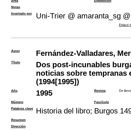
Área
Expedición
Notas
Insertado por
Uni-Trier @ amaranta_sg @
Enlace p
Autor
Fernández-Valladares, Me
Título
Dos post-incunables burg
noticias sobre tempranas e
(1994[1995])
Año
1995
Revista
De libro
Número
Fascículo
Palabras clave
Historia del libro
;
Burgos 14
Resumen
Dirección