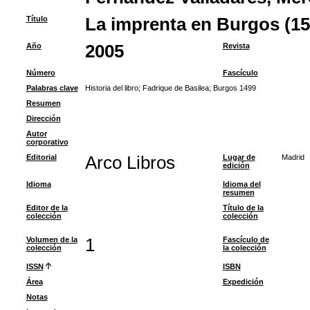
Título
La imprenta en Burgos (15
Año
2005
Revista
Número
Fascículo
Palabras clave
Historia del libro
;
Fadrique de Basilea
;
Burgos 1499
Resumen
Dirección
Autor
corporativo
Editorial
Arco Libros
Lugar de
Madrid
edición
Idioma
Idioma del
resumen
Editor de la
Título de la
colección
colección
Volumen de la
1
Fascículo de
colección
la colección
ISSN
ISBN
Área
Expedición
Notas