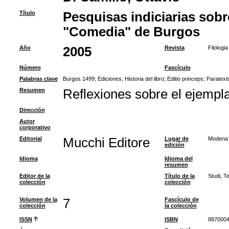
Título
Pesquisas indiciarias sobre
"Comedia" de Burgos
Año
2005
Revista
Filologia
Número
Fascículo
Palabras clave
Burgos 1499
;
Ediciones
;
Historia del libro
;
Editio princeps
;
Paratext
Resumen
Reflexiones sobre el ejempla
Dirección
Autor
corporativo
Editorial
Mucchi Editore
Lugar de
Modena
edición
Idioma
Idioma del
resumen
Editor de la
Título de la
Studi, T
colección
colección
Volumen de la
7
Fascículo de
colección
la colección
ISSN
ISBN
887000