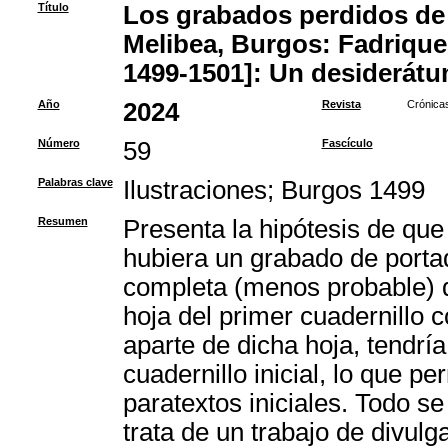
Título
Los grabados perdidos de 
Melibea, Burgos: Fadrique 
1499-1501]: Un desiderát
Año
2024
Revista
Crónicas
Número
59
Fascículo
Palabras clave
Ilustraciones
;
Burgos 1499
Resumen
Presenta la hipótesis de que
hubiera un grabado de porta
completa (menos probable) q
hoja del primer cuadernillo 
aparte de dicha hoja, tendrí
cuadernillo inicial, lo que pe
paratextos iniciales. Todo s
trata de un trabajo de divulg