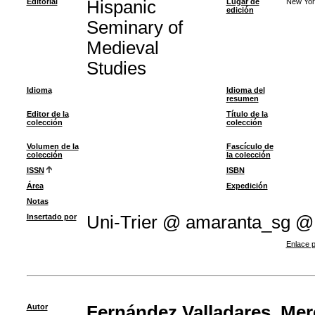
Editorial
Hispanic
Lugar de
New Yor
edición
Seminary of
Medieval
Studies
Idioma
Idioma del
resumen
Editor de la
Título de la
colección
colección
Volumen de la
Fascículo de
colección
la colección
ISSN
ISBN
Área
Expedición
Notas
Insertado por
Uni-Trier @ amaranta_sg @
Enlace p
Autor
Fernández Valladares, Me