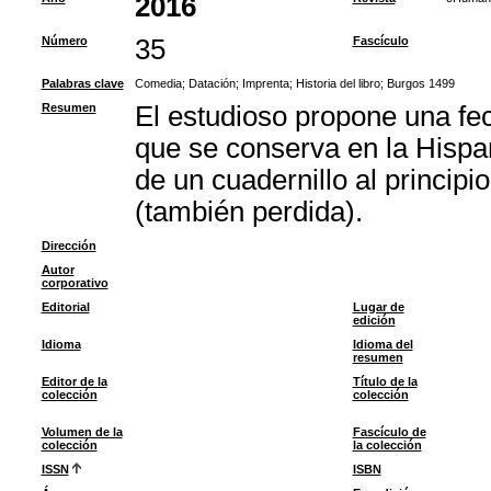
2016
Número
35
Fascículo
Palabras clave
Comedia
;
Datación
;
Imprenta
;
Historia del libro
;
Burgos 1499
Resumen
El estudioso propone una fe
que se conserva en la Hispa
de un cuadernillo al principio
(también perdida).
Dirección
Autor
corporativo
Editorial
Lugar de
edición
Idioma
Idioma del
resumen
Editor de la
Título de la
colección
colección
Volumen de la
Fascículo de
colección
la colección
ISSN
ISBN