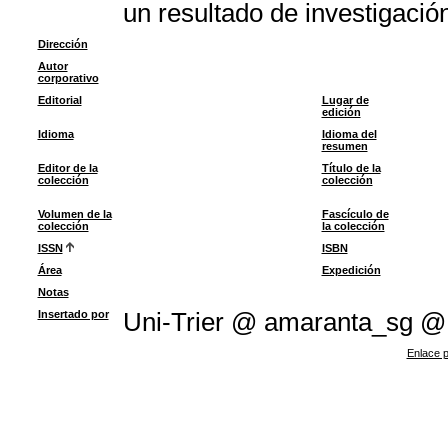
un resultado de investigació
Dirección
Autor
corporativo
Editorial
Lugar de
edición
Idioma
Idioma del
resumen
Editor de la
Título de la
colección
colección
Volumen de la
Fascículo de
colección
la colección
ISSN
ISBN
Área
Expedición
Notas
Insertado por
Uni-Trier @ amaranta_sg 
Enlace p