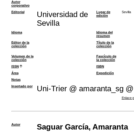
Autor
corporativo
Editorial
Universidad de
Lugar de
Sevilla
edición
Sevilla
Idioma
Idioma del
resumen
Editor de la
Título de la
colección
colección
Volumen de la
Fascículo de
colección
la colección
ISSN
ISBN
Área
Expedición
Notas
Insertado por
Uni-Trier @ amaranta_sg @
Enlace p
Autor
Saguar García, Amaranta