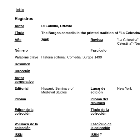
Inicio
Registros
Autor
Di Camillo, Ottavio
Título
The Burgos comedia in the printed tradition of "La Celesti
Año
2005
Revista
"La Celestina"
Celestina" (Ne
Número
Fascículo
Palabras clave
Historia editorial
;
Comedia
;
Burgos 1499
Resumen
Dirección
Autor
corporativo
Editorial
Hispanic Seminary of
Lugar de
New York
Medieval Studies
edición
Idioma
Idioma del
resumen
Editor de la
Título de la
colección
colección
Volumen de la
Fascículo de
colección
la colección
ISSN
ISBN