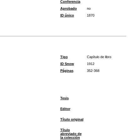
Conferencia
Aprobado
no
ID único
1870
Tipo
Capítulo de libro
ID Snow
1912
Páginas
352-368
Tesis
Editor
Título original
Título
abreviado de
la colección