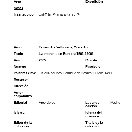
Área
Expedición
Notas
Insertado por
Uni-Trier @ amaranta_sg @
Autor
Fernández Valladares, Mercedes
Título
La imprenta en Burgos (1501-1600)
Año
2005
Revista
Número
Fascículo
Palabras clave
Historia del libro
;
Fadrique de Basilea
;
Burgos 1499
Resumen
Dirección
Autor
corporativo
Editorial
Arco Libros
Lugar de
Madrid
edición
Idioma
Idioma del
resumen
Editor de la
Título de la
colección
colección