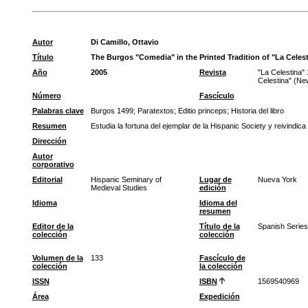
Autor
Di Camillo, Ottavio
Título
The Burgos "Comedia" in the Printed Tradition of "La Cele
Año
2005
Revista
"La Celestina"
Celestina" (Ne
Número
Fascículo
Palabras clave
Burgos 1499
;
Paratextos
;
Editio princeps
;
Historia del libro
Resumen
Estudia la fortuna del ejemplar de la Hispanic Society y reivindi
Dirección
Autor
corporativo
Editorial
Hispanic Seminary of
Lugar de
Nueva York
Medieval Studies
edición
Idioma
Idioma del
resumen
Editor de la
Título de la
Spanish Series
colección
colección
Volumen de la
133
Fascículo de
colección
la colección
ISSN
ISBN
1569540969
Área
Expedición