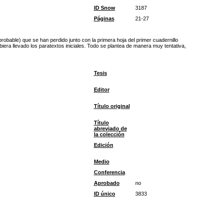
ID Snow
3187
Páginas
21-27
bable) que se han perdido junto con la primera hoja del primer cuadernillo
ubiera llevado los paratextos iniciales. Todo se plantea de manera muy tentativa,
Tesis
Editor
Título original
Título
abreviado de
la colección
Edición
Medio
Conferencia
Aprobado
no
ID único
3833