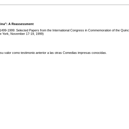
stina": A Reassessment
 1499-1999: Selected Papers from the International Congress in Commemoration of the Quince
w York, November 17-19, 1999)
ca su valor como testimonio anterior a las otras Comedias impresas conocidas.