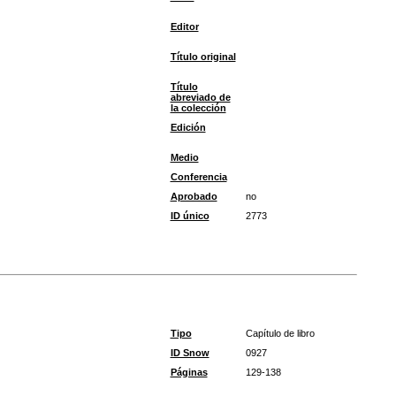
Editor
Título original
Título
abreviado de
la colección
Edición
Medio
Conferencia
Aprobado
no
ID único
2773
Tipo
Capítulo de libro
ID Snow
0927
Páginas
129-138