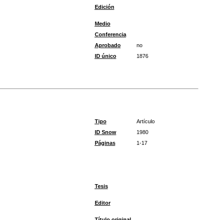
Edición
Medio
Conferencia
Aprobado
no
ID único
1876
Tipo
Artículo
ID Snow
1980
Páginas
1-17
Tesis
Editor
Título original