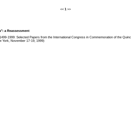
<<
1
>>
na": a Reassessment
 1499-1999: Selected Papers from the International Congress in Commemoration of the Quince
w York, November 17-19, 1999)