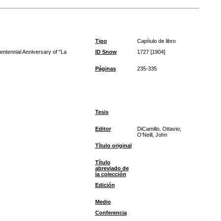
Tipo
Capítulo de libro
ntennial Anniversary of "La
ID Snow
1727 [1904]
Páginas
235-335
Tesis
Editor
DiCamillo, Ottavio;
O'Neill, John
Título original
Título
abreviado de
la colección
Edición
Medio
Conferencia