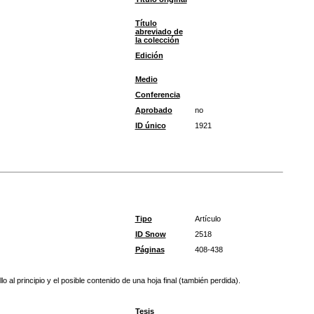
Título
abreviado de
la colección
Edición
Medio
Conferencia
Aprobado
no
ID único
1921
Tipo
Artículo
ID Snow
2518
Páginas
408-438
l principio y el posible contenido de una hoja final (también perdida).
Tesis