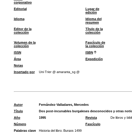
corporativo
Editorial
Lugar de
edición
Idioma
Idioma del
resumen
Editor de la
Título de la
colección
colección
Volumen de la
Fascículo de
colección
la colección
ISSN
ISBN
Área
Expedición
Notas
Insertado por
Uni-Trier @ amaranta_sg @
Autor
Fernández-Valladares, Mercedes
Título
Dos post-incunables burgaleses desconocidos y otras notici
Año
1995
Revista
De libros y bi
Número
Fascículo
Palabras clave
Historia del libro
;
Burgos 1499