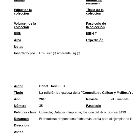
resumen
Editor de la
Título de la
colección
colección
Volumen de la
Fascículo de
colección
la colección
ISSN
ISBN
Área
Expedición
Notas
Insertado por
Uni-Trier @ amaranta_sg @
Autor
Canet, José Luis
Título
La edición burgalesa de la "Comedia de Calisto y Melibea":
Año
2016
Revista
eHumanista
Número
35
Fascículo
Palabras clave
Comedia
;
Datación
;
Imprenta
;
Historia del libro
;
Burgos 1499
Resumen
El estudioso propone una fecha más tardía para el ejemplar de la 
Dirección
Autor