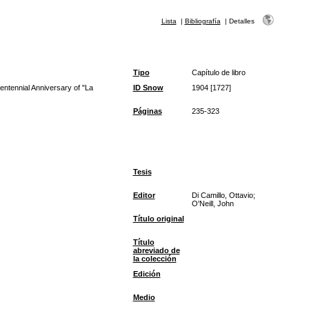
Lista
|
Bibliografía
|
Detalles
Tipo
Capítulo de libro
ntennial Anniversary of "La
ID Snow
1904 [1727]
Páginas
235-323
Tesis
Editor
Di Camillo, Ottavio;
O'Neill, John
Título original
Título
abreviado de
la colección
Edición
Medio