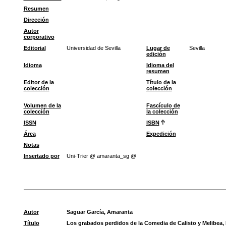
Resumen
Dirección
Autor
corporativo
Editorial
Universidad de Sevilla
Lugar de
Sevilla
edición
Idioma
Idioma del
resumen
Editor de la
Título de la
colección
colección
Volumen de la
Fascículo de
colección
la colección
ISSN
ISBN
Área
Expedición
Notas
Insertado por
Uni-Trier @ amaranta_sg @
Autor
Saguar García, Amaranta
Título
Los grabados perdidos de la Comedia de Calisto y Melibea, 