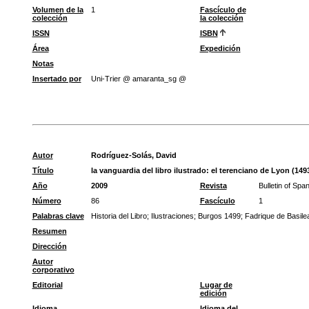
Volumen de la
1
Fascículo de
colección
la colección
ISSN
ISBN
Área
Expedición
Notas
Insertado por
Uni-Trier @ amaranta_sg @
Autor
Rodríguez-Solás, David
Título
la vanguardia del libro ilustrado: el terenciano de Lyon (149
Año
2009
Revista
Bulletin of Spa
Número
86
Fascículo
1
Palabras clave
Historia del Libro
;
Ilustraciones
;
Burgos 1499
;
Fadrique de Basile
Resumen
Dirección
Autor
corporativo
Editorial
Lugar de
edición
Idioma
Idioma del