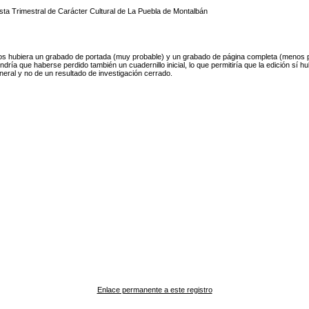
sta Trimestral de Carácter Cultural de La Puebla de Montalbán
gos hubiera un grabado de portada (muy probable) y un grabado de página completa (menos pro
dría que haberse perdido también un cuadernillo inicial, lo que permitiría que la edición sí h
eneral y no de un resultado de investigación cerrado.
Enlace permanente a este registro