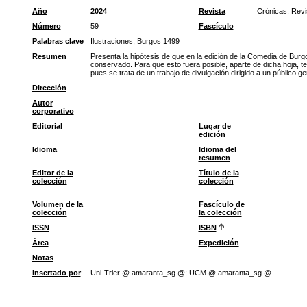
Año
2024
Revista
Crónicas: Revi
Número
59
Fascículo
Palabras clave
Ilustraciones
;
Burgos 1499
Resumen
Presenta la hipótesis de que en la edición de la Comedia de Bur
conservado. Para que esto fuera posible, aparte de dicha hoja, ten
pues se trata de un trabajo de divulgación dirigido a un público g
Dirección
Autor
corporativo
Editorial
Lugar de
edición
Idioma
Idioma del
resumen
Editor de la
Título de la
colección
colección
Volumen de la
Fascículo de
colección
la colección
ISSN
ISBN
Área
Expedición
Notas
Insertado por
Uni-Trier @ amaranta_sg @; UCM @ amaranta_sg @