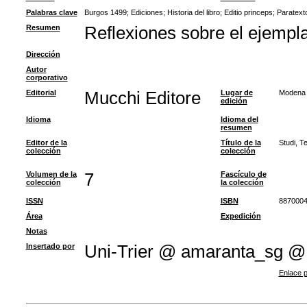
Palabras clave
Burgos 1499
;
Ediciones
;
Historia del libro
;
Editio princeps
;
Paratext
Resumen
Reflexiones sobre el ejempla
Dirección
Autor
corporativo
Editorial
Mucchi Editore
Lugar de
Modena
edición
Idioma
Idioma del
resumen
Editor de la
Título de la
Studi, T
colección
colección
Volumen de la
7
Fascículo de
colección
la colección
ISSN
ISBN
887000
Área
Expedición
Notas
Insertado por
Uni-Trier @ amaranta_sg @
Enlace p