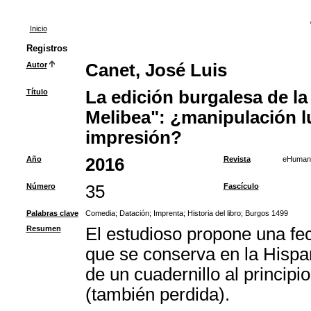
Inicio
Registros
Autor
Canet, José Luis
Título
La edición burgalesa de la
Melibea": ¿manipulación l
impresión?
Año
2016
Revista
eHumani
Número
35
Fascículo
Palabras clave
Comedia
;
Datación
;
Imprenta
;
Historia del libro
;
Burgos 1499
Resumen
El estudioso propone una fe
que se conserva en la Hispa
de un cuadernillo al principio
(también perdida).