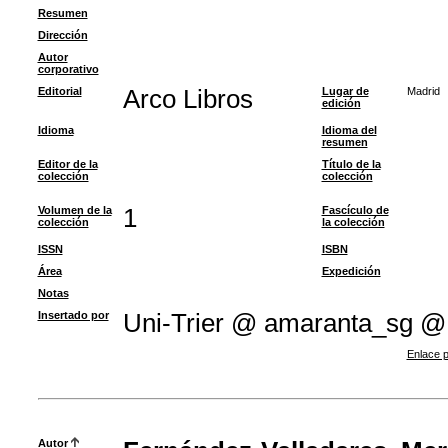
Resumen
Dirección
Autor
corporativo
Editorial
Arco Libros
Lugar de
Madrid
edición
Idioma
Idioma del
resumen
Editor de la
Título de la
colección
colección
Volumen de la
1
Fascículo de
colección
la colección
ISSN
ISBN
Área
Expedición
Notas
Insertado por
Uni-Trier @ amaranta_sg @
Enlace p
Autor