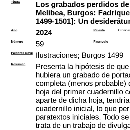
Título
Los grabados perdidos de 
Melibea, Burgos: Fadrique 
1499-1501]: Un desiderát
Año
2024
Revista
Crónicas
Número
59
Fascículo
Palabras clave
Ilustraciones
;
Burgos 1499
Resumen
Presenta la hipótesis de que
hubiera un grabado de porta
completa (menos probable) q
hoja del primer cuadernillo 
aparte de dicha hoja, tendrí
cuadernillo inicial, lo que pe
paratextos iniciales. Todo s
trata de un trabajo de divulg