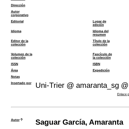
Dirección
Autor
corporativo
Editorial
Lugar de
edición
Idioma
Idioma del
resumen
Editor de la
Título de la
colección
colección
Volumen de la
Fascículo de
colección
la colección
ISSN
ISBN
Área
Expedición
Notas
Insertado por
Uni-Trier @ amaranta_sg @
Enlace p
Autor
Saguar García, Amaranta