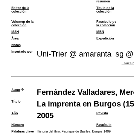
resumen
Editor de la
Título de la
colección
colección
Volumen de la
Fascículo de
colección
la colección
ISSN
ISBN
Área
Expedición
Notas
Insertado por
Uni-Trier @ amaranta_sg @
Enlace p
Autor
Fernández Valladares, Me
Título
La imprenta en Burgos (15
Año
2005
Revista
Número
Fascículo
Palabras clave
Historia del libro
;
Fadrique de Basilea
;
Burgos 1499