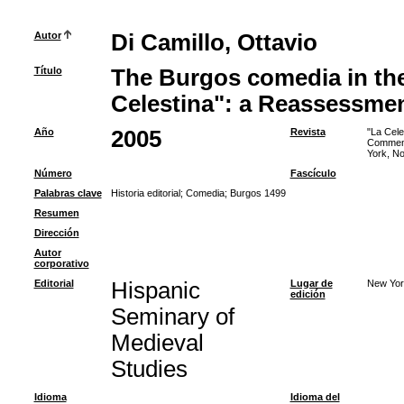
Autor
Di Camillo, Ottavio
Título
The Burgos comedia in the 
Celestina": a Reassessme
Año
2005
Revista
"La Cele
Commemor
York, N
Número
Fascículo
Palabras clave
Historia editorial
;
Comedia
;
Burgos 1499
Resumen
Dirección
Autor
corporativo
Editorial
Hispanic
Lugar de
New Yor
edición
Seminary of
Medieval
Studies
Idioma
Idioma del