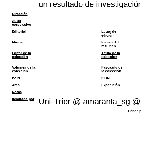
un resultado de investigació
Dirección
Autor
corporativo
Editorial
Lugar de
edición
Idioma
Idioma del
resumen
Editor de la
Título de la
colección
colección
Volumen de la
Fascículo de
colección
la colección
ISSN
ISBN
Área
Expedición
Notas
Insertado por
Uni-Trier @ amaranta_sg 
Enlace p