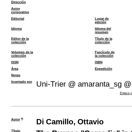
Dirección
Autor
corporativo
Editorial
Lugar de
edición
Idioma
Idioma del
resumen
Editor de la
Título de la
colección
colección
Volumen de la
Fascículo de
colección
la colección
ISSN
ISBN
Área
Expedición
Notas
Insertado por
Uni-Trier @ amaranta_sg @
Enlace p
Autor
Di Camillo, Ottavio
Título