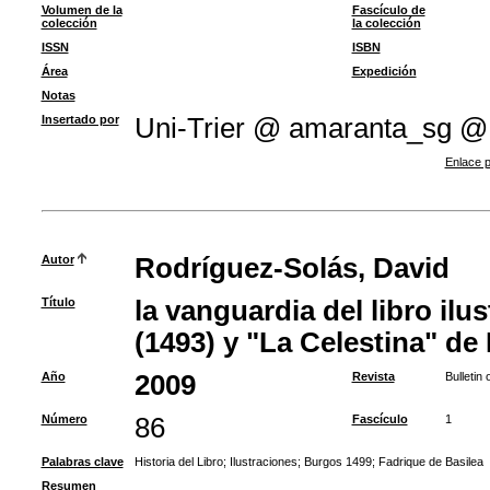
Volumen de la
Fascículo de
colección
la colección
ISSN
ISBN
Área
Expedición
Notas
Insertado por
Uni-Trier @ amaranta_sg @
Enlace p
Autor
Rodríguez-Solás, David
Título
la vanguardia del libro ilu
(1493) y "La Celestina" de
Año
2009
Revista
Bulletin
Número
86
Fascículo
1
Palabras clave
Historia del Libro
;
Ilustraciones
;
Burgos 1499
;
Fadrique de Basilea
Resumen