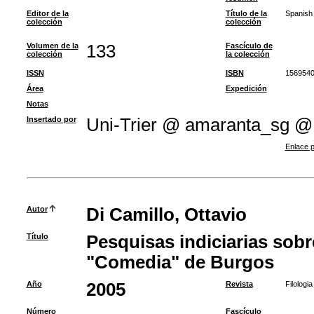
Editor de la
Título de la
Spanish
colección
colección
Volumen de la
133
Fascículo de
colección
la colección
ISSN
ISBN
156954
Área
Expedición
Notas
Insertado por
Uni-Trier @ amaranta_sg @
Enlace p
Autor
Di Camillo, Ottavio
Título
Pesquisas indiciarias sobre
"Comedia" de Burgos
Año
2005
Revista
Filologia
Número
Fascículo