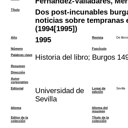
Fernández-Valladares, Me
Título
Dos post-incunables burg
noticias sobre tempranas e
(1994[1995])
Año
1995
Revista
De libro
Número
Fascículo
Palabras clave
Historia del libro
;
Burgos 14
Resumen
Dirección
Autor
corporativo
Editorial
Universidad de
Lugar de
Sevilla
edición
Sevilla
Idioma
Idioma del
resumen
Editor de la
Título de la
colección
colección