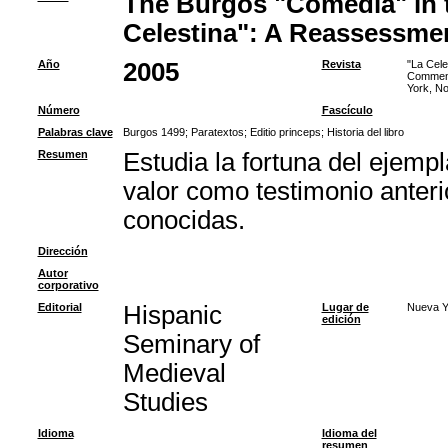
The Burgos "Comedia" in t
Celestina": A Reassessme
Año
2005
Revista
"La Cele
Commemor
York, N
Número
Fascículo
Palabras clave
Burgos 1499
;
Paratextos
;
Editio princeps
;
Historia del libro
Resumen
Estudia la fortuna del ejempl
valor como testimonio anter
conocidas.
Dirección
Autor
corporativo
Editorial
Hispanic
Lugar de
Nueva Y
edición
Seminary of
Medieval
Studies
Idioma
Idioma del
resumen