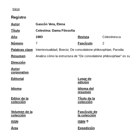
Inicio
Registro
Autor
Gascón Vera, Elena
Título
Celestina: Dama Filosofia
Año
1983
Revista
Celestinesca
Número
7
Fascículo
2
Palabras clave
Intertextualidad
;
Boecio
;
De consolatione philosophiae
;
Parodia
Resumen
Analiza cómo la estructura de “De consolatione philosophiae” es s
Dirección
Autor
corporativo
Editorial
Lugar de
edición
Idioma
Idioma del
resumen
Editor de la
Título de la
colección
colección
Volumen de la
Fascículo de
colección
la colección
ISSN
ISBN
Área
Expedición