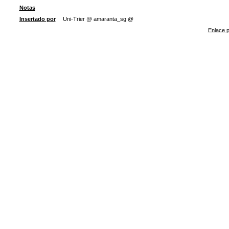
Notas
Insertado por
Uni-Trier @ amaranta_sg @
Enlace p