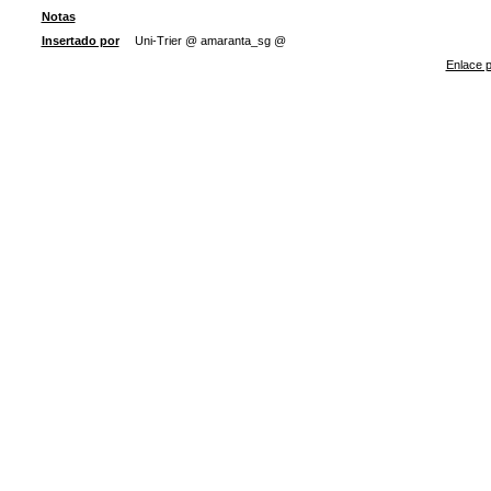
Notas
Insertado por
Uni-Trier @ amaranta_sg @
Enlace p