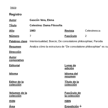
Inicio
Registro
Autor
Gascón Vera, Elena
Título
Celestina: Dama Filosofia
Año
1983
Revista
Celestinesca
Número
7
Fascículo
2
Palabras clave
Intertextualidad
;
Boecio
;
De consolatione philosophiae
;
Parodia
Resumen
Analiza cómo la estructura de “De consolatione philosophiae” es s
Dirección
Autor
corporativo
Editorial
Lugar de
edición
Idioma
Idioma del
resumen
Editor de la
Título de la
colección
colección
Volumen de la
Fascículo de
colección
la colección
ISSN
ISBN
Área
Expedición