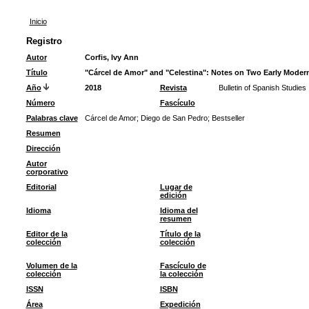
Inicio
Registro
Autor
Corfis, Ivy Ann
Título
"Cárcel de Amor" and "Celestina": Notes on Two Early Modern
Año
2018
Revista
Bulletin of Spanish Studies
Número
Fascículo
Palabras clave
Cárcel de Amor
;
Diego de San Pedro
;
Bestseller
Resumen
Dirección
Autor
corporativo
Editorial
Lugar de
edición
Idioma
Idioma del
resumen
Editor de la
Título de la
colección
colección
Volumen de la
Fascículo de
colección
la colección
ISSN
ISBN
Área
Expedición