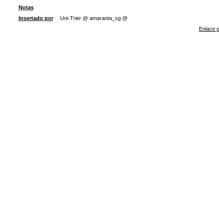
Notas
Insertado por
Uni-Trier @ amaranta_sg @
Enlace p