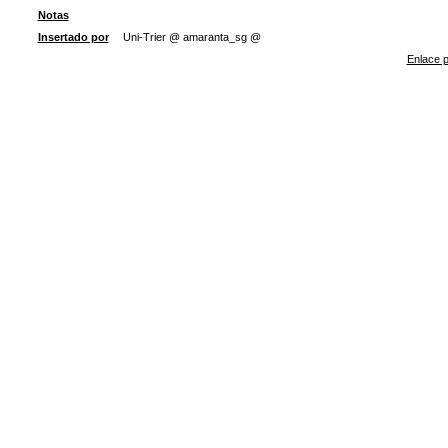
Notas
Insertado por
Uni-Trier @ amaranta_sg @
Enlace p