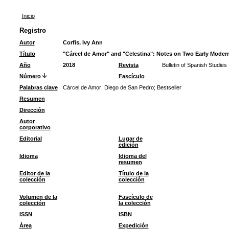
Inicio
Registro
Autor
Corfis, Ivy Ann
Título
"Cárcel de Amor" and "Celestina": Notes on Two Early Modern
Año
2018
Revista
Bulletin of Spanish Studies
Número
Fascículo
Palabras clave
Cárcel de Amor
;
Diego de San Pedro
;
Bestseller
Resumen
Dirección
Autor
corporativo
Editorial
Lugar de
edición
Idioma
Idioma del
resumen
Editor de la
Título de la
colección
colección
Volumen de la
Fascículo de
colección
la colección
ISSN
ISBN
Área
Expedición