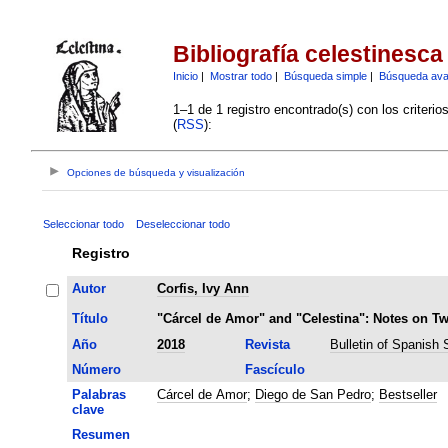
Bibliografía celestinesca
Inicio
|
Mostrar todo
|
Búsqueda simple
|
Búsqueda av
1–1 de 1 registro encontrado(s) con los criteri
(
RSS
):
Opciones de búsqueda y visualización
Seleccionar todo
Deseleccionar todo
Registro
Autor
Corfis, Ivy Ann
Título
"Cárcel de Amor" and "Celestina": Notes on Tw
Año
2018
Revista
Bulletin of Spanish 
Número
Fascículo
Palabras
Cárcel de Amor
;
Diego de San Pedro
;
Bestseller
clave
Resumen