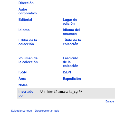
Dirección
Autor
corporativo
Editorial
Lugar de
edición
Idioma
Idioma del
resumen
Editor de la
Título de la
colección
colección
Volumen de
Fascículo
la colección
de la
colección
ISSN
ISBN
Área
Expedición
Notas
Insertado
Uni-Trier @ amaranta_sg @
por
Enlace 
Seleccionar todo
Deseleccionar todo