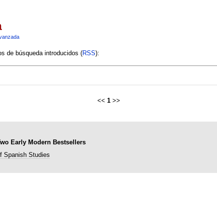
a
vanzada
ios de búsqueda introducidos (
RSS
):
<<
1
>>
Two Early Modern Bestsellers
of Spanish Studies