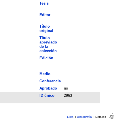
Tesis
Editor
Título
original
Título
abreviado
de la
colección
Edición
Medio
Conferencia
Aprobado
no
ID único
2963
Lista
|
Bibliografía
|
Detalles