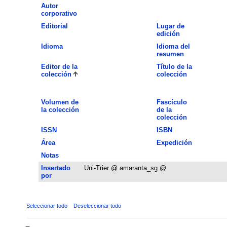
Autor
corporativo
Editorial
Lugar de
edición
Idioma
Idioma del
resumen
Editor de la
Título de la
colección
colección
Volumen de
Fascículo
la colección
de la
colección
ISSN
ISBN
Área
Expedición
Notas
Insertado
Uni-Trier @ amaranta_sg @
por
Seleccionar todo
Deseleccionar todo