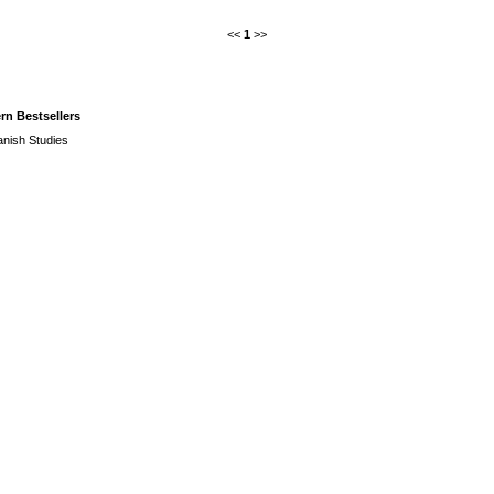
<<
1
>>
rn Bestsellers
panish Studies