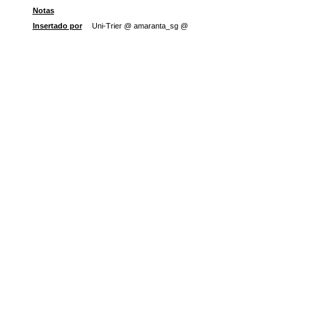
Notas
Insertado por
Uni-Trier @ amaranta_sg @