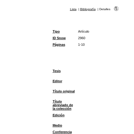
Lista
|
Bibliografía
|
Detalles
Tipo
Artículo
ID Snow
2960
Páginas
1-10
Tesis
Editor
Título original
Título
abreviado de
la colección
Edición
Medio
Conferencia