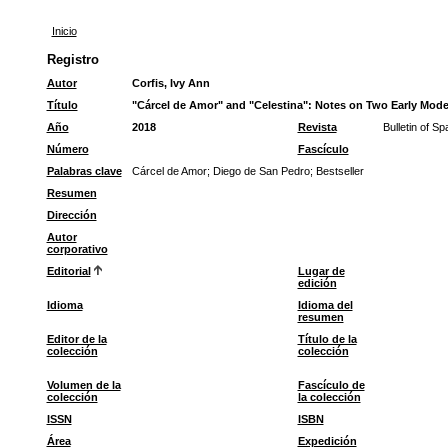
Inicio
Registro
Autor
Corfis, Ivy Ann
Título
"Cárcel de Amor" and "Celestina": Notes on Two Early Mode
Año
2018
Revista
Bulletin of S
Número
Fascículo
Palabras clave
Cárcel de Amor
;
Diego de San Pedro
;
Bestseller
Resumen
Dirección
Autor
corporativo
Editorial
Lugar de
edición
Idioma
Idioma del
resumen
Editor de la
Título de la
colección
colección
Volumen de la
Fascículo de
colección
la colección
ISSN
ISBN
Área
Expedición