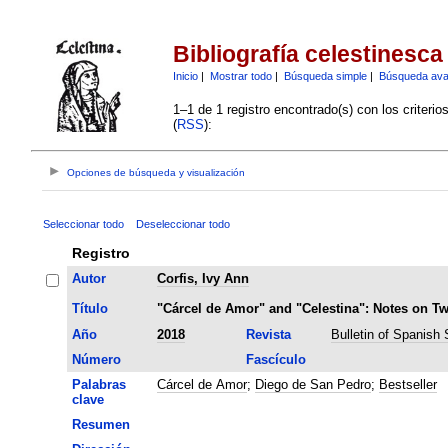
Bibliografía celestinesca
Inicio
|
Mostrar todo
|
Búsqueda simple
|
Búsqueda av
1–1 de 1 registro encontrado(s) con los criteri
(
RSS
):
Opciones de búsqueda y visualización
Seleccionar todo
Deseleccionar todo
Registro
Autor
Corfis, Ivy Ann
Título
"Cárcel de Amor" and "Celestina": Notes on Tw
Año
2018
Revista
Bulletin of Spanish 
Número
Fascículo
Palabras
Cárcel de Amor
;
Diego de San Pedro
;
Bestseller
clave
Resumen