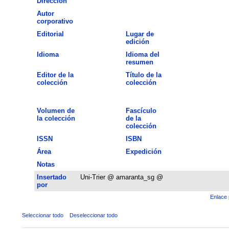
Dirección
Autor
corporativo
Editorial
Lugar de
edición
Idioma
Idioma del
resumen
Editor de la
Título de la
colección
colección
Volumen de
Fascículo
la colección
de la
colección
ISSN
ISBN
Área
Expedición
Notas
Insertado
Uni-Trier @ amaranta_sg @
por
Enlace 
Seleccionar todo
Deseleccionar todo