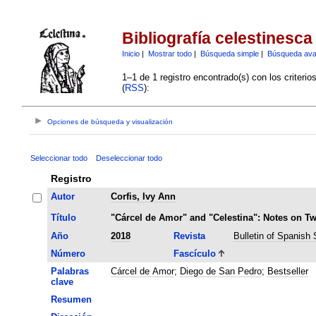
Bibliografía celestinesca
Inicio
|
Mostrar todo
|
Búsqueda simple
|
Búsqueda av
1–1 de 1 registro encontrado(s) con los criteri
(
RSS
):
Opciones de búsqueda y visualización
Seleccionar todo
Deseleccionar todo
Registro
Autor
Corfis, Ivy Ann
Título
"Cárcel de Amor" and "Celestina": Notes on Tw
Año
2018
Revista
Bulletin of Spanish 
Número
Fascículo
Palabras
Cárcel de Amor
;
Diego de San Pedro
;
Bestseller
clave
Resumen