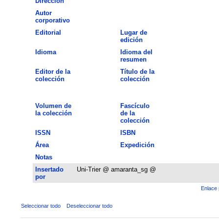
Dirección
Autor
corporativo
Editorial
Lugar de
edición
Idioma
Idioma del
resumen
Editor de la
Título de la
colección
colección
Volumen de
Fascículo
la colección
de la
colección
ISSN
ISBN
Área
Expedición
Notas
Insertado
Uni-Trier @ amaranta_sg @
por
Enlace 
Seleccionar todo
Deseleccionar todo