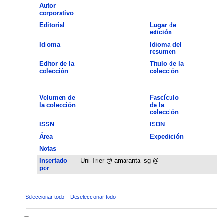
Autor
corporativo
Editorial
Lugar de
edición
Idioma
Idioma del
resumen
Editor de la
Título de la
colección
colección
Volumen de
Fascículo
la colección
de la
colección
ISSN
ISBN
Área
Expedición
Notas
Insertado
Uni-Trier @ amaranta_sg @
por
Seleccionar todo
Deseleccionar todo