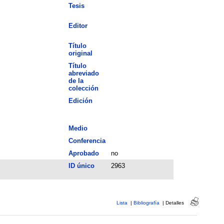
Tesis
Editor
Título
original
Título
abreviado
de la
colección
Edición
Medio
Conferencia
Aprobado
no
ID único
2963
Lista
|
Bibliografía
|
Detalles