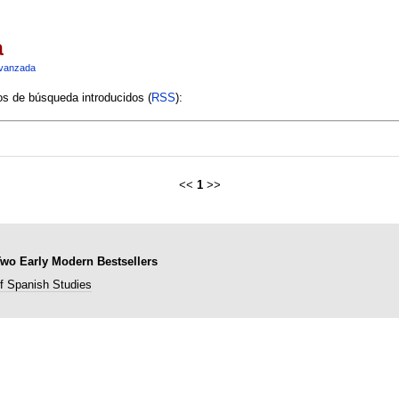
a
vanzada
ios de búsqueda introducidos (
RSS
):
<<
1
>>
Two Early Modern Bestsellers
of Spanish Studies