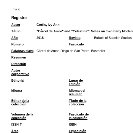
Inicio
Registro
Autor
Corfis, Ivy Ann
Título
"Cárcel de Amor" and "Celestina": Notes on Two Early Modern
Año
2018
Revista
Bulletin of Spanish Studies
Número
Fascículo
Palabras clave
Cárcel de Amor
;
Diego de San Pedro
;
Bestseller
Resumen
Dirección
Autor
corporativo
Editorial
Lugar de
edición
Idioma
Idioma del
resumen
Editor de la
Título de la
colección
colección
Volumen de la
Fascículo de
colección
la colección
ISSN
ISBN
Área
Expedición