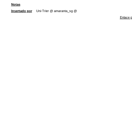
Notas
Insertado por
Uni-Trier @ amaranta_sg @
Enlace p