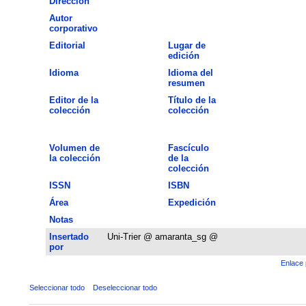
Dirección
Autor
corporativo
Editorial
Lugar de
edición
Idioma
Idioma del
resumen
Editor de la
Título de la
colección
colección
Volumen de
Fascículo
la colección
de la
colección
ISSN
ISBN
Área
Expedición
Notas
Insertado
Uni-Trier @ amaranta_sg @
por
Enlace 
Seleccionar todo
Deseleccionar todo