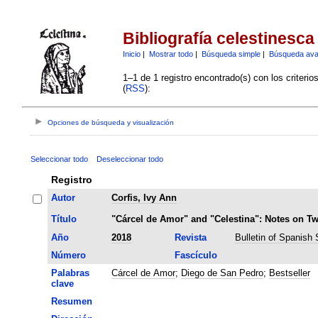
Bibliografía celestinesca
Inicio
|
Mostrar todo
|
Búsqueda simple
|
Búsqueda av
1–1 de 1 registro encontrado(s) con los criteri
(
RSS
):
Opciones de búsqueda y visualización
Seleccionar todo
Deseleccionar todo
Registro
Autor
Corfis, Ivy Ann
Título
"Cárcel de Amor" and "Celestina": Notes on Tw
Año
2018
Revista
Bulletin of Spanish 
Número
Fascículo
Palabras
Cárcel de Amor
;
Diego de San Pedro
;
Bestseller
clave
Resumen