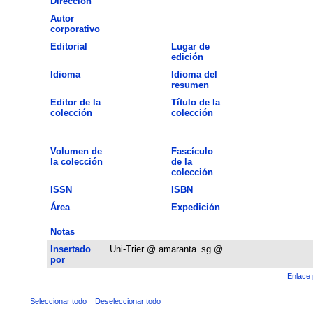
Dirección
Autor
corporativo
Editorial
Lugar de
edición
Idioma
Idioma del
resumen
Editor de la
Título de la
colección
colección
Volumen de
Fascículo
la colección
de la
colección
ISSN
ISBN
Área
Expedición
Notas
Insertado
Uni-Trier @ amaranta_sg @
por
Enlace 
Seleccionar todo
Deseleccionar todo