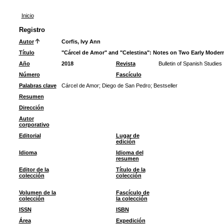
Inicio
Registro
Autor
Corfis, Ivy Ann
Título
"Cárcel de Amor" and "Celestina": Notes on Two Early Modern
Año
2018
Revista
Bulletin of Spanish Studies
Número
Fascículo
Palabras clave
Cárcel de Amor
;
Diego de San Pedro
;
Bestseller
Resumen
Dirección
Autor
corporativo
Editorial
Lugar de
edición
Idioma
Idioma del
resumen
Editor de la
Título de la
colección
colección
Volumen de la
Fascículo de
colección
la colección
ISSN
ISBN
Área
Expedición