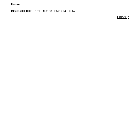
Notas
Insertado por
Uni-Trier @ amaranta_sg @
Enlace p