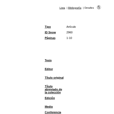
Lista
|
Bibliografía
|
Detalles
Tipo
Artículo
ID Snow
2960
Páginas
1-10
Tesis
Editor
Título original
Título
abreviado de
la colección
Edición
Medio
Conferencia