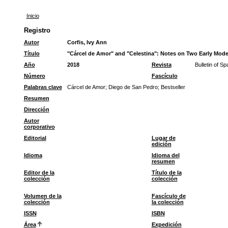
Inicio
Registro
Autor
Corfis, Ivy Ann
Título
"Cárcel de Amor" and "Celestina": Notes on Two Early Mode
Año
2018
Revista
Bulletin of S
Número
Fascículo
Palabras clave
Cárcel de Amor
;
Diego de San Pedro
;
Bestseller
Resumen
Dirección
Autor
corporativo
Editorial
Lugar de
edición
Idioma
Idioma del
resumen
Editor de la
Título de la
colección
colección
Volumen de la
Fascículo de
colección
la colección
ISSN
ISBN
Área
Expedición