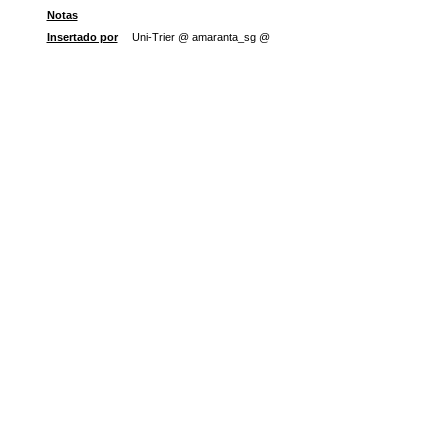
Notas
Insertado por
Uni-Trier @ amaranta_sg @