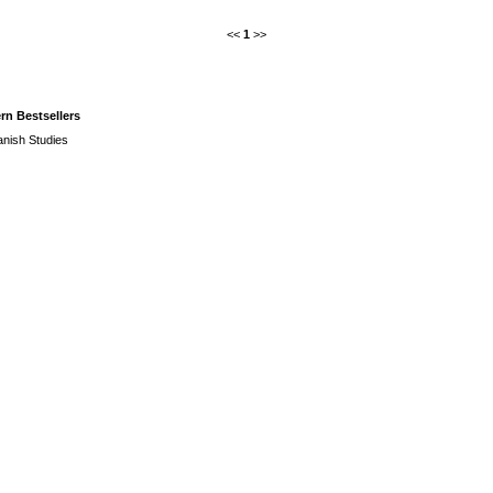
<<
1
>>
rn Bestsellers
panish Studies