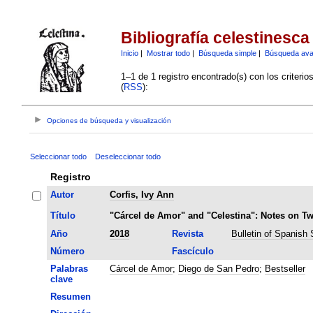
Bibliografía celestinesca
Inicio
|
Mostrar todo
|
Búsqueda simple
|
Búsqueda av
1–1 de 1 registro encontrado(s) con los criteri
(
RSS
):
Opciones de búsqueda y visualización
Seleccionar todo
Deseleccionar todo
Registro
Autor
Corfis, Ivy Ann
Título
"Cárcel de Amor" and "Celestina": Notes on Tw
Año
2018
Revista
Bulletin of Spanish 
Número
Fascículo
Palabras
Cárcel de Amor
;
Diego de San Pedro
;
Bestseller
clave
Resumen