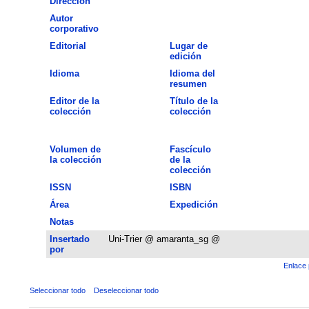
Dirección
Autor
corporativo
Editorial
Lugar de
edición
Idioma
Idioma del
resumen
Editor de la
Título de la
colección
colección
Volumen de
Fascículo
la colección
de la
colección
ISSN
ISBN
Área
Expedición
Notas
Insertado
Uni-Trier @ amaranta_sg @
por
Enlace 
Seleccionar todo
Deseleccionar todo