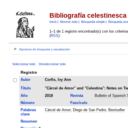
Bibliografía celestinesca
Inicio
|
Mostrar todo
|
Búsqueda simple
|
Búsqueda av
1–1 de 1 registro encontrado(s) con los criteri
(
RSS
):
Opciones de búsqueda y visualización
Seleccionar todo
Deseleccionar todo
Registro
Autor
Corfis, Ivy Ann
Título
"Cárcel de Amor" and "Celestina": Notes on Tw
Año
2018
Revista
Bulletin of Spanish 
Número
Fascículo
Palabras
Cárcel de Amor
;
Diego de San Pedro
;
Bestseller
clave
Resumen