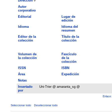
Dirección
Autor
corporativo
Editorial
Lugar de
edición
Idioma
Idioma del
resumen
Editor de la
Título de la
colección
colección
Volumen de
Fascículo
la colección
de la
colección
ISSN
ISBN
Área
Expedición
Notas
Insertado
Uni-Trier @ amaranta_sg @
por
Enlace 
Seleccionar todo
Deseleccionar todo