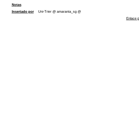
Notas
Insertado por
Uni-Trier @ amaranta_sg @
Enlace p