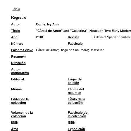
Inicio
Registro
Autor
Corfis, Ivy Ann
Título
"Cárcel de Amor" and "Celestina": Notes on Two Early Modern
Año
2018
Revista
Bulletin of Spanish Studies
Número
Fascículo
Palabras clave
Cárcel de Amor
;
Diego de San Pedro
;
Bestseller
Resumen
Dirección
Autor
corporativo
Editorial
Lugar de
edición
Idioma
Idioma del
resumen
Editor de la
Título de la
colección
colección
Volumen de la
Fascículo de
colección
la colección
ISSN
ISBN
Área
Expedición