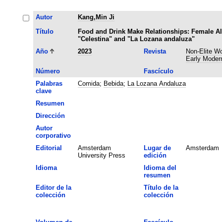
Autor
Kang,Min Ji
Título
Food and Drink Make Relationships: Female A
"Celestina" and "La Lozana andaluza"
Año
2023
Revista
Non-Elite W
Early Moder
Número
Fascículo
Palabras
Comida
;
Bebida
;
La Lozana Andaluza
clave
Resumen
Dirección
Autor
corporativo
Editorial
Amsterdam
Lugar de
Amsterdam
University Press
edición
Idioma
Idioma del
resumen
Editor de la
Título de la
colección
colección