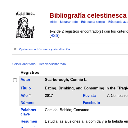
Bibliografía celestinesca
Inicio
|
Mostrar todo
|
Búsqueda simple
|
Búsqueda av
1–2 de 2 registros encontrado(s) con los criter
(
RSS
):
Opciones de búsqueda y visualización
Seleccionar todo
Deseleccionar todo
Registros
Autor
Scarborough, Connie L.
Título
Eating, Drinking, and Consuming in the "Tragi
Año
2017
Revista
A Companion
Número
Fascículo
Palabras
Comida
;
Bebida
;
Consumo
clave
Resumen
Estudia las alusiones a la comida y a la bebida e