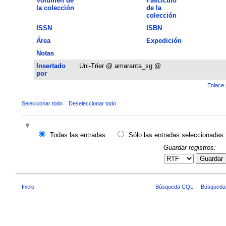
Volumen de
Fascículo
la colección
de la
colección
ISSN
ISBN
Área
Expedición
Notas
Insertado
Uni-Trier @ amaranta_sg @
por
Enlace 
Seleccionar todo
Deseleccionar todo
Todas las entradas
Sólo las entradas seleccionadas:
Guardar registros:
Guardar
Inicio
Búsqueda CQL
|
Búsqueda