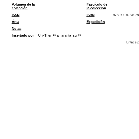
Volumen de la
Fascículo de
colección
la colección
ISSN
ISBN
978-90-04-34929
Área
Expedición
Notas
Insertado por
Uni-Trier @ amaranta_sg @
Enlace p