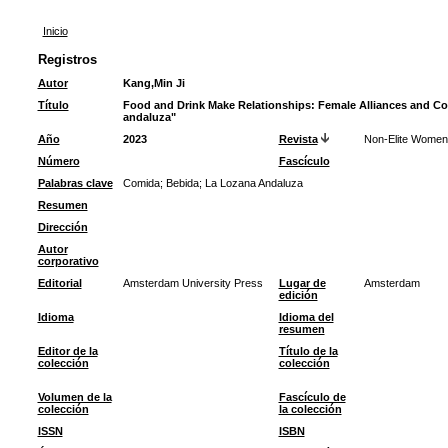
Inicio
Registros
Autor
Kang,Min Ji
Título
Food and Drink Make Relationships: Female Alliances and Co
andaluza"
Año
2023
Revista
Non-Elite Women
Número
Fascículo
Palabras clave
Comida
;
Bebida
;
La Lozana Andaluza
Resumen
Dirección
Autor
corporativo
Editorial
Amsterdam University Press
Lugar de
Amsterdam
edición
Idioma
Idioma del
resumen
Editor de la
Título de la
colección
colección
Volumen de la
Fascículo de
colección
la colección
ISSN
ISBN