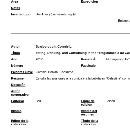
Área
Expedición
Notas
Insertado por
Uni-Trier @ amaranta_sg @
Enlace p
Autor
Scarborough, Connie L.
Título
Eating, Drinking, and Consuming in the "Tragicomedia de Cali
Año
2017
Revista
A Companion to "
Número
Fascículo
Palabras clave
Comida
;
Bebida
;
Consumo
Resumen
Estudia las alusiones a la comida y a la bebida en “Celestina” com
Dirección
Autor
corporativo
Editorial
Brill
Lugar de
Leiden
edición
Idioma
Idioma del
resumen
Editor de la
Título de la
colección
colección