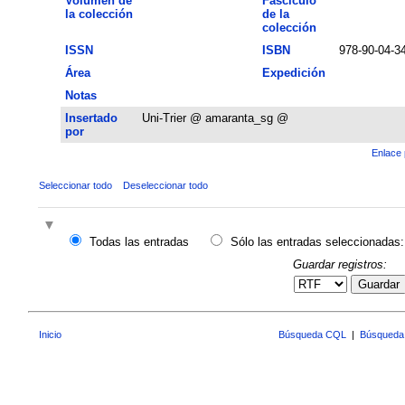
Volumen de
Fascículo
la colección
de la
colección
ISSN
ISBN
978-90-04-3
Área
Expedición
Notas
Insertado
Uni-Trier @ amaranta_sg @
por
Enlace 
Seleccionar todo
Deseleccionar todo
Todas las entradas
Sólo las entradas seleccionadas:
Guardar registros:
Guardar
Inicio
Búsqueda CQL
|
Búsqueda