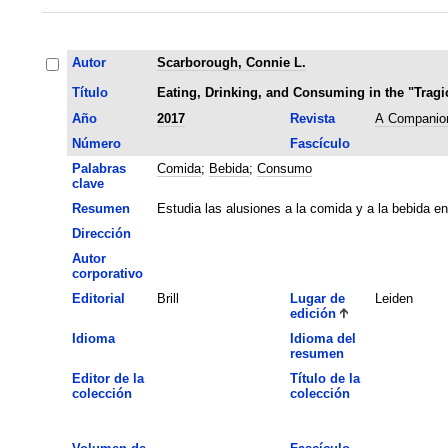
Autor
Scarborough, Connie L.
Título
Eating, Drinking, and Consuming in the "Tragi
Año
2017
Revista
A Companion
Número
Fascículo
Palabras
Comida
;
Bebida
;
Consumo
clave
Resumen
Estudia las alusiones a la comida y a la bebida e
Dirección
Autor
corporativo
Editorial
Brill
Lugar de
Leiden
edición
Idioma
Idioma del
resumen
Editor de la
Título de la
colección
colección