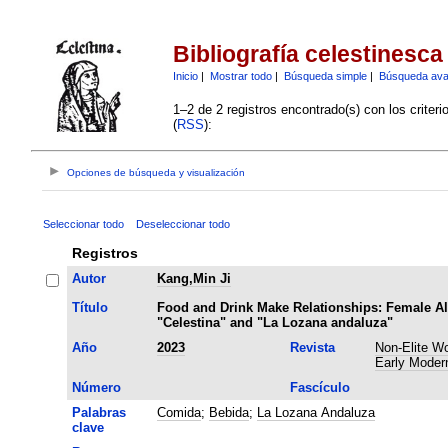
Bibliografía celestinesca
Inicio
|
Mostrar todo
|
Búsqueda simple
|
Búsqueda av
1–2 de 2 registros encontrado(s) con los criter
(
RSS
):
Opciones de búsqueda y visualización
Seleccionar todo
Deseleccionar todo
Registros
Autor
Kang,Min Ji
Título
Food and Drink Make Relationships: Female A
"Celestina" and "La Lozana andaluza"
Año
2023
Revista
Non-Elite W
Early Moder
Número
Fascículo
Palabras
Comida
;
Bebida
;
La Lozana Andaluza
clave