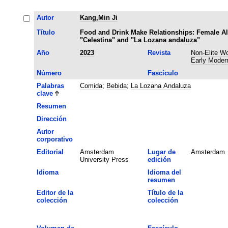
Autor
Kang,Min Ji
Título
Food and Drink Make Relationships: Female A
"Celestina" and "La Lozana andaluza"
Año
2023
Revista
Non-Elite W
Early Moder
Número
Fascículo
Palabras
Comida
;
Bebida
;
La Lozana Andaluza
clave
Resumen
Dirección
Autor
corporativo
Editorial
Amsterdam
Lugar de
Amsterdam
University Press
edición
Idioma
Idioma del
resumen
Editor de la
Título de la
colección
colección