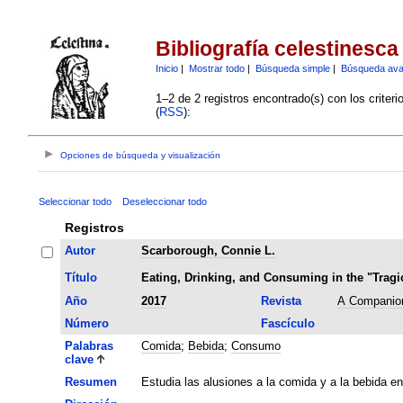
Bibliografía celestinesca
Inicio
|
Mostrar todo
|
Búsqueda simple
|
Búsqueda av
1–2 de 2 registros encontrado(s) con los criter
(
RSS
):
Opciones de búsqueda y visualización
Seleccionar todo
Deseleccionar todo
Registros
Autor
Scarborough, Connie L.
Título
Eating, Drinking, and Consuming in the "Tragi
Año
2017
Revista
A Companion
Número
Fascículo
Palabras
Comida
;
Bebida
;
Consumo
clave
Resumen
Estudia las alusiones a la comida y a la bebida e