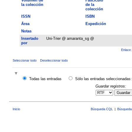
Volumen de
Fascículo
la colección
de la
colección
ISSN
ISBN
Área
Expedición
Notas
Insertado
Uni-Trier @ amaranta_sg @
por
Enlace 
Seleccionar todo
Deseleccionar todo
Todas las entradas
Sólo las entradas seleccionadas:
Guardar registros:
Guardar
Inicio
Búsqueda CQL
|
Búsqueda