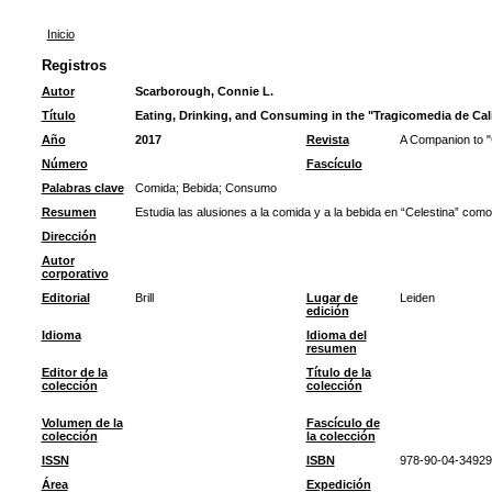
Inicio
Registros
Autor
Scarborough, Connie L.
Título
Eating, Drinking, and Consuming in the "Tragicomedia de Cali
Año
2017
Revista
A Companion to "
Número
Fascículo
Palabras clave
Comida
;
Bebida
;
Consumo
Resumen
Estudia las alusiones a la comida y a la bebida en “Celestina” com
Dirección
Autor
corporativo
Editorial
Brill
Lugar de
Leiden
edición
Idioma
Idioma del
resumen
Editor de la
Título de la
colección
colección
Volumen de la
Fascículo de
colección
la colección
ISSN
ISBN
978-90-04-34929
Área
Expedición