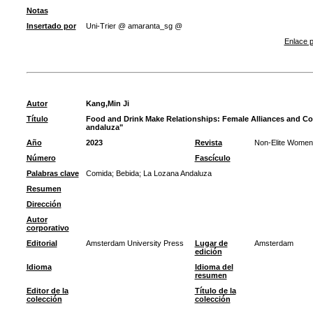
Notas
Insertado por
Uni-Trier @ amaranta_sg @
Enlace p
Autor
Kang,Min Ji
Título
Food and Drink Make Relationships: Female Alliances and Co
andaluza"
Año
2023
Revista
Non-Elite Women
Número
Fascículo
Palabras clave
Comida
;
Bebida
;
La Lozana Andaluza
Resumen
Dirección
Autor
corporativo
Editorial
Amsterdam University Press
Lugar de
Amsterdam
edición
Idioma
Idioma del
resumen
Editor de la
Título de la
colección
colección