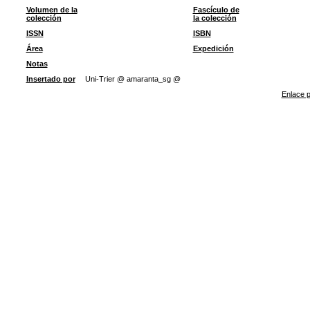
Volumen de la
Fascículo de
colección
la colección
ISSN
ISBN
Área
Expedición
Notas
Insertado por
Uni-Trier @ amaranta_sg @
Enlace p