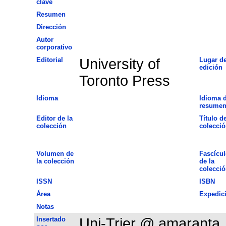
clave
Resumen
Dirección
Autor
corporativo
Editorial
University of
Lugar d
edición
Toronto Press
Idioma
Idioma d
resume
Editor de la
Título de
colección
colecció
Volumen de
Fascícul
la colección
de la
colecció
ISSN
ISBN
Área
Expedic
Notas
Insertado
Uni-Trier @ amaranta