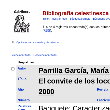
Bibliografía celestinesca
Inicio
|
Mostrar todo
|
Búsqueda simple
|
Búsqueda av
1–4 de 4 registros encontrado(s) con los criter
(
RSS
):
Opciones de búsqueda y visualización
Seleccionar todo
Deseleccionar todo
Registros
Autor
Parrilla García, Marí
Título
El convite de los loc
Año
2000
Revista
Número
Fascícul
Palabras
Banquete
;
Caracteriza
clave