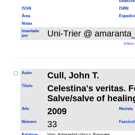
colecció
ISSN
ISBN
Área
Expedic
Notas
Insertado
Uni-Trier @ amaranta
por
Enlace 
Autor
Cull, John T.
Título
Celestina's veritas. F
Salve/salve of healin
Año
2009
Revista
Número
33
Fascícul
Palabras
Vino
;
Antigüedad clásica
;
Banquete