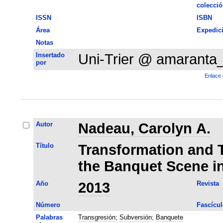
colecció
ISSN
ISBN
Área
Expedic
Notas
Insertado
Uni-Trier @ amaranta
por
Enlace 
Autor
Nadeau, Carolyn A.
Título
Transformation and 
the Banquet Scene in
Año
2013
Revista
Número
Fascícul
Palabras
Transgresión
;
Subversión
;
Banquete