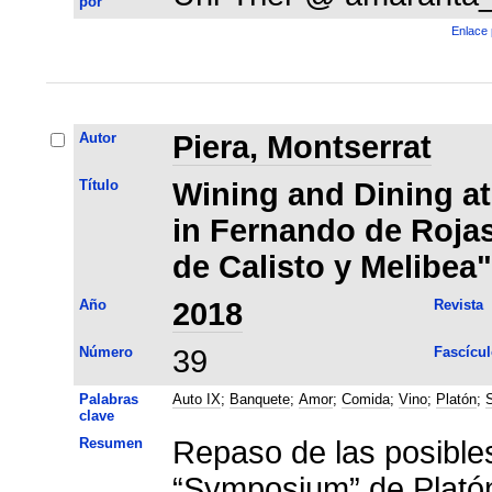
por
Enlace 
Autor
Piera, Montserrat
Título
Wining and Dining at
in Fernando de Roja
de Calisto y Melibea"
Año
2018
Revista
Número
39
Fascícul
Palabras
Auto IX
;
Banquete
;
Amor
;
Comida
;
Vino
;
Platón
;
clave
Resumen
Repaso de las posible
“Symposium” de Platón