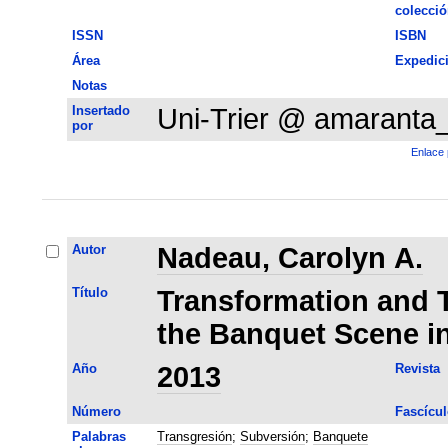
colecció
ISSN
ISBN
Área
Expedic
Notas
Insertado
Uni-Trier @ amaranta
por
Enlace 
Autor
Nadeau, Carolyn A.
Título
Transformation and 
the Banquet Scene in
Año
2013
Revista
Número
Fascícul
Palabras
Transgresión
;
Subversión
;
Banquete