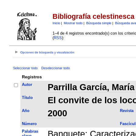
Bibliografía celestinesca
Inicio
|
Mostrar todo
|
Búsqueda simple
|
Búsqueda av
1–4 de 4 registros encontrado(s) con los criter
(
RSS
):
Opciones de búsqueda y visualización
Seleccionar todo
Deseleccionar todo
Registros
Autor
Parrilla García, Marí
Título
El convite de los loc
Año
2000
Revista
Número
Fascícul
Palabras
Banquete
;
Caracteriza
clave