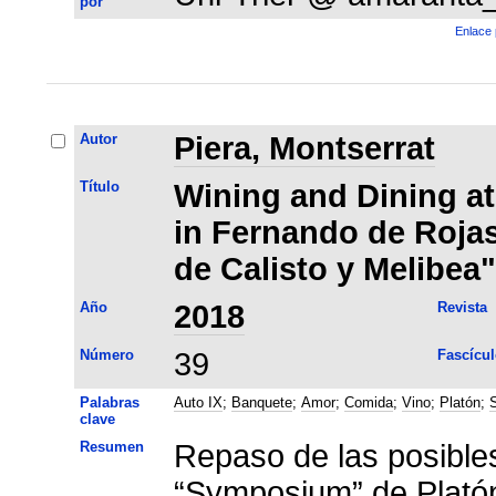
por
Enlace 
Autor
Piera, Montserrat
Título
Wining and Dining at
in Fernando de Roja
de Calisto y Melibea"
Año
2018
Revista
Número
39
Fascícul
Palabras
Auto IX
;
Banquete
;
Amor
;
Comida
;
Vino
;
Platón
;
clave
Resumen
Repaso de las posible
“Symposium” de Platón