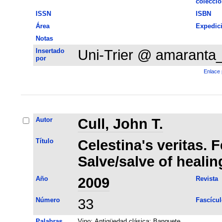
colecció
ISSN
ISBN
Área
Expedic
Notas
Insertado
Uni-Trier @ amaranta
por
Enlace 
Autor
Cull, John T.
Título
Celestina's veritas. F
Salve/salve of healin
Año
2009
Revista
Número
33
Fascícul
Palabras
Vino
;
Antigüedad clásica
;
Banquete