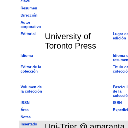
clave
Resumen
Dirección
Autor
corporativo
Editorial
University of
Lugar d
edición
Toronto Press
Idioma
Idioma d
resume
Editor de la
Título de
colección
colecció
Volumen de
Fascícul
la colección
de la
colecció
ISSN
ISBN
Área
Expedic
Notas
Insertado
Uni-Trier @ amaranta