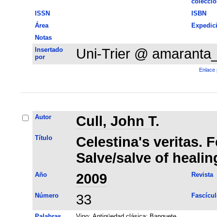
colecció
ISSN
ISBN
Área
Expedic
Notas
Insertado
Uni-Trier @ amaranta
por
Enlace 
Autor
Cull, John T.
Título
Celestina's veritas. F
Salve/salve of healin
Año
2009
Revista
Número
33
Fascícul
Palabras
Vino
;
Antigüedad clásica
;
Banquete