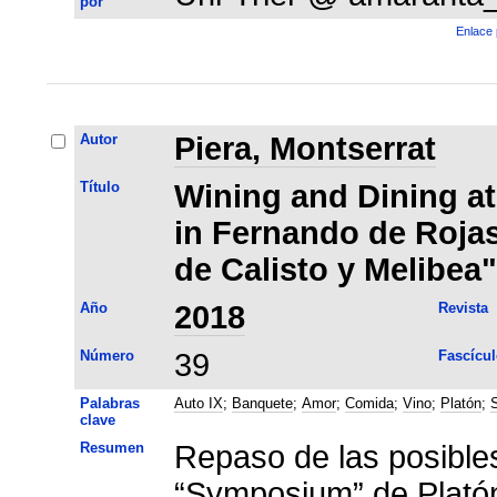
por
Enlace 
Autor
Piera, Montserrat
Título
Wining and Dining at
in Fernando de Roja
de Calisto y Melibea"
Año
2018
Revista
Número
39
Fascícul
Palabras
Auto IX
;
Banquete
;
Amor
;
Comida
;
Vino
;
Platón
;
clave
Resumen
Repaso de las posible
“Symposium” de Platón