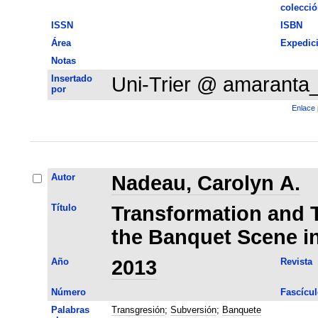
colecció
ISSN
ISBN
Área
Expedic
Notas
Insertado
Uni-Trier @ amaranta
por
Enlace 
Autor
Nadeau, Carolyn A.
Título
Transformation and 
the Banquet Scene in
Año
2013
Revista
Número
Fascícul
Palabras
Transgresión
;
Subversión
;
Banquete