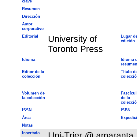
clave
Resumen
Dirección
Autor
corporativo
Editorial
University of
Lugar d
edición
Toronto Press
Idioma
Idioma d
resume
Editor de la
Título de
colección
colecció
Volumen de
Fascícul
la colección
de la
colecció
ISSN
ISBN
Área
Expedic
Notas
Insertado
Uni-Trier @ amaranta