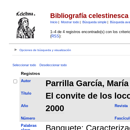
Bibliografía celestinesca
Inicio
|
Mostrar todo
|
Búsqueda simple
|
Búsqueda av
1–4 de 4 registros encontrado(s) con los criter
(
RSS
):
Opciones de búsqueda y visualización
Seleccionar todo
Deseleccionar todo
Registros
Autor
Parrilla García, Marí
Título
El convite de los loc
Año
2000
Revista
Número
Fascícul
Palabras
Banquete
;
Caracteriza
clave