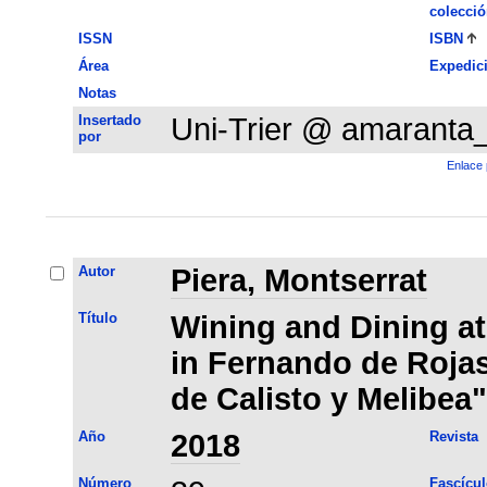
colecció
ISSN
ISBN
Área
Expedic
Notas
Insertado
Uni-Trier @ amaranta
por
Enlace 
Autor
Piera, Montserrat
Título
Wining and Dining at
in Fernando de Roja
de Calisto y Melibea"
Año
2018
Revista
Número
Fascícul