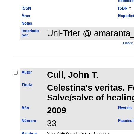
colecció
ISSN
ISBN
Área
Expedic
Notas
Insertado
Uni-Trier @ amaranta
por
Enlace 
Autor
Cull, John T.
Título
Celestina's veritas. F
Salve/salve of healin
Año
2009
Revista
Número
33
Fascícul
Palabras
Vino
;
Antigüedad clásica
;
Banquete