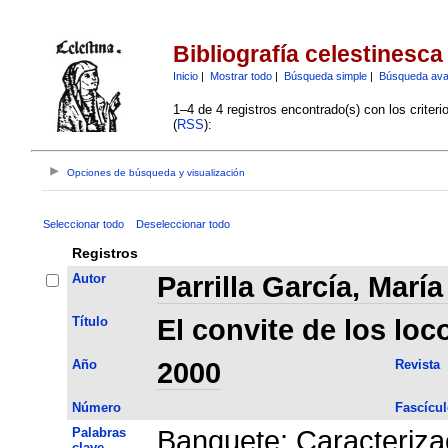
Bibliografía celestinesca
Inicio
|
Mostrar todo
|
Búsqueda simple
|
Búsqueda av
1–4 de 4 registros encontrado(s) con los criter
(
RSS
):
Opciones de búsqueda y visualización
Seleccionar todo
Deseleccionar todo
Registros
Autor
Parrilla García, Marí
Título
El convite de los loc
Año
2000
Revista
Número
Fascícul
Palabras
Banquete
;
Caracteriza
clave