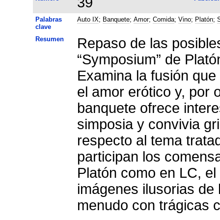
39
Palabras
Auto IX
;
Banquete
;
Amor
;
Comida
;
Vino
;
Platón
;
clave
Resumen
Repaso de las posible
“Symposium” de Platón
Examina la fusión que 
el amor erótico y, por o
banquete ofrece intere
simposia y convivia g
respecto al tema trata
participan los comensa
Platón como en LC, el
imágenes ilusorias de 
menudo con trágicas 