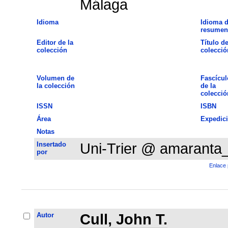
Málaga
Idioma
Idioma d
resumen
Editor de la
Título de
colección
colecció
Volumen de
Fascícul
la colección
de la
colecció
ISSN
ISBN
Área
Expedic
Notas
Insertado
Uni-Trier @ amaranta
por
Enlace 
Autor
Cull, John T.