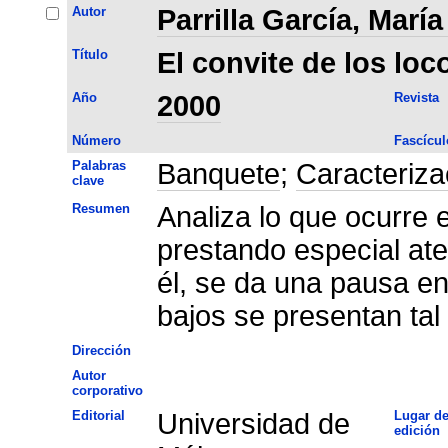
Autor
Parrilla García, Marí
Título
El convite de los loc
Año
2000
Revista
Número
Fascícul
Palabras
Banquete
;
Caracteriza
clave
Resumen
Analiza lo que ocurre en
prestando especial ate
él, se da una pausa en
bajos se presentan tal
Dirección
Autor
corporativo
Editorial
Universidad de
Lugar d
edición