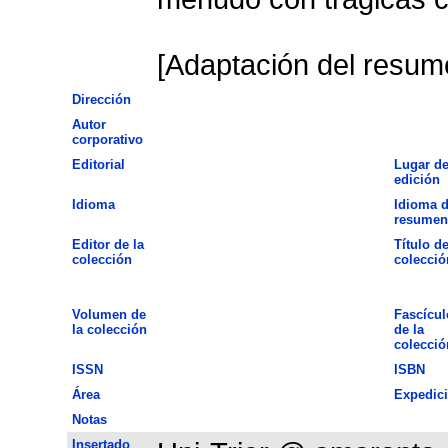
[Adaptación del resume
Dirección
Autor
corporativo
Editorial
Lugar d
edición
Idioma
Idioma d
resumen
Editor de la
Título de
colección
colecció
Volumen de
Fascícul
la colección
de la
colecció
ISSN
ISBN
Área
Expedic
Notas
Insertado