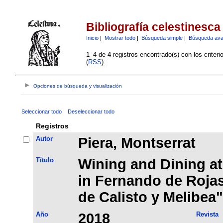
Bibliografía celestinesca
Inicio
|
Mostrar todo
|
Búsqueda simple
|
Búsqueda av
1–4 de 4 registros encontrado(s) con los criter
(
RSS
):
Opciones de búsqueda y visualización
Seleccionar todo
Deseleccionar todo
Registros
Autor
Piera, Montserrat
Título
Wining and Dining at
in Fernando de Roja
de Calisto y Melibea"
Año
2018
Revista