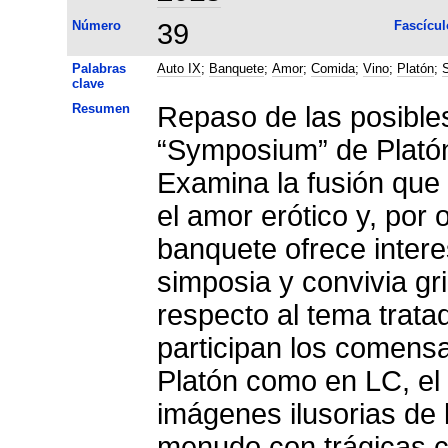
Número
39
Fascícul
Palabras
Auto IX
;
Banquete
;
Amor
;
Comida
;
Vino
;
Platón
;
clave
Resumen
Repaso de las posible
“Symposium” de Platón
Examina la fusión que 
el amor erótico y, por o
banquete ofrece intere
simposia y convivia g
respecto al tema trata
participan los comensa
Platón como en LC, el
imágenes ilusorias de 
menudo con trágicas 