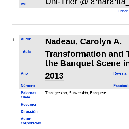
Uni-Trier @ amaranta
por
Enlace 
Autor
Nadeau, Carolyn A.
Título
Transformation and 
the Banquet Scene in
Año
2013
Revista
Número
Fascícul
Palabras
Transgresión
;
Subversión
;
Banquete
clave
Resumen
Dirección
Autor
corporativo