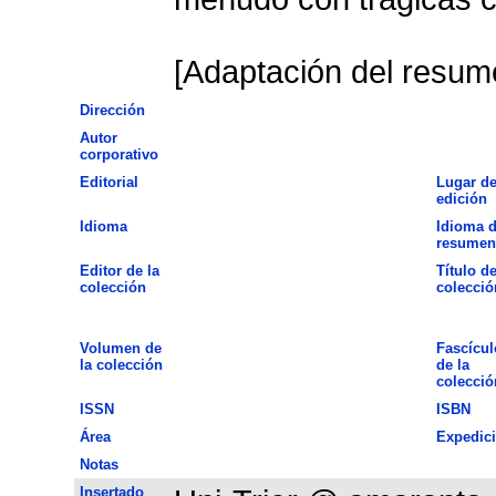
[Adaptación del resume
Dirección
Autor
corporativo
Editorial
Lugar d
edición
Idioma
Idioma d
resumen
Editor de la
Título de
colección
colecció
Volumen de
Fascícul
la colección
de la
colecció
ISSN
ISBN
Área
Expedic
Notas
Insertado