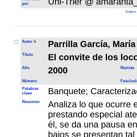
Uni-Trier @ amaranta
por
Enlace 
Autor
Parrilla García, Marí
Título
El convite de los loc
Año
2000
Revista
Número
Fascícul
Palabras
Banquete
;
Caracteriza
clave
Resumen
Analiza lo que ocurre en
prestando especial ate
él, se da una pausa en
bajos se presentan tal