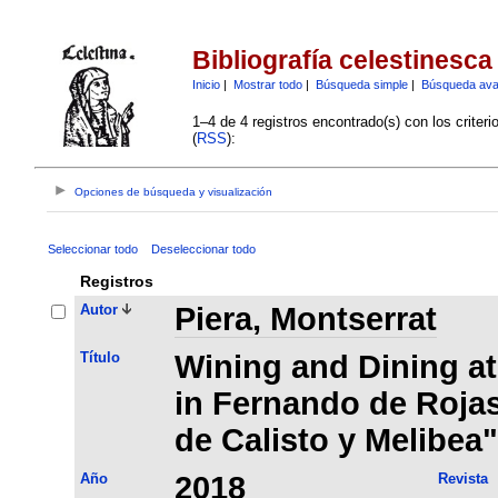
Bibliografía celestinesca
Inicio
|
Mostrar todo
|
Búsqueda simple
|
Búsqueda av
1–4 de 4 registros encontrado(s) con los criter
(
RSS
):
Opciones de búsqueda y visualización
Seleccionar todo
Deseleccionar todo
Registros
Autor
Piera, Montserrat
Título
Wining and Dining at
in Fernando de Roja
de Calisto y Melibea"
Año
2018
Revista