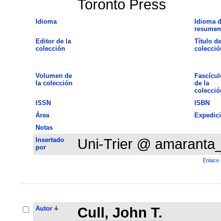
Toronto Press
Idioma
Idioma d
resumen
Editor de la
Título de
colección
colecció
Volumen de
Fascícul
la colección
de la
colecció
ISSN
ISBN
Área
Expedic
Notas
Insertado
Uni-Trier @ amaranta
por
Enlace 
Autor
Cull, John T.