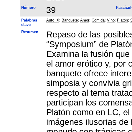
Número
39
Fascícul
Palabras
Auto IX
;
Banquete
;
Amor
;
Comida
;
Vino
;
Platón
;
clave
Resumen
Repaso de las posible
“Symposium” de Platón
Examina la fusión que 
el amor erótico y, por o
banquete ofrece intere
simposia y convivia g
respecto al tema trata
participan los comensa
Platón como en LC, el
imágenes ilusorias de 
menudo con trágicas 