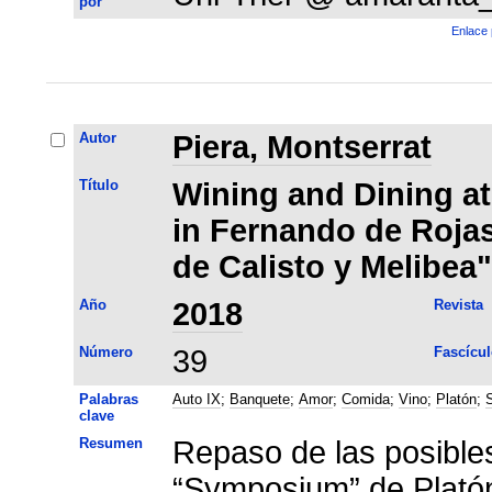
por
Enlace 
Autor
Piera, Montserrat
Título
Wining and Dining at
in Fernando de Roja
de Calisto y Melibea"
Año
2018
Revista
Número
39
Fascícul
Palabras
Auto IX
;
Banquete
;
Amor
;
Comida
;
Vino
;
Platón
;
clave
Resumen
Repaso de las posible
“Symposium” de Platón