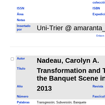
colecció
ISSN
ISBN
Área
Expedic
Notas
Insertado
Uni-Trier @ amaranta
por
Enlace 
Autor
Nadeau, Carolyn A.
Título
Transformation and 
the Banquet Scene in
Año
2013
Revista
Número
Fascícul
Palabras
Transgresión
;
Subversión
;
Banquete