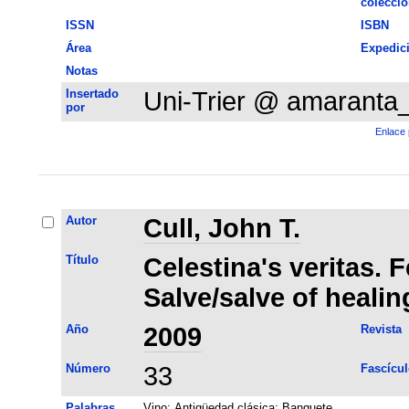
colecció
ISSN
ISBN
Área
Expedic
Notas
Insertado
Uni-Trier @ amaranta
por
Enlace 
Autor
Cull, John T.
Título
Celestina's veritas. F
Salve/salve of healin
Año
2009
Revista
Número
33
Fascícul
Palabras
Vino
;
Antigüedad clásica
;
Banquete