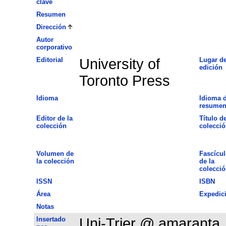
clave
Resumen
Dirección
Autor
corporativo
Editorial
University of
Lugar d
edición
Toronto Press
Idioma
Idioma d
resume
Editor de la
Título de
colección
colecció
Volumen de
Fascícul
la colección
de la
colecció
ISSN
ISBN
Área
Expedic
Notas
Insertado
Uni-Trier @ amaranta