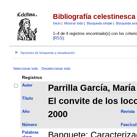
Bibliografía celestinesca
Inicio
|
Mostrar todo
|
Búsqueda simple
|
Búsqueda av
1–4 de 4 registros encontrado(s) con los criter
(
RSS
):
Opciones de búsqueda y visualización
Seleccionar todo
Deseleccionar todo
Registros
Autor
Parrilla García, Marí
Título
El convite de los loc
Año
2000
Revista
Número
Fascícul
Palabras
Banquete
;
Caracteriza
clave