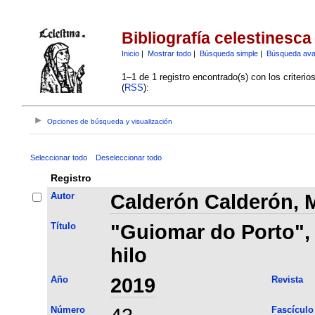
Bibliografía celestinesca
Inicio
|
Mostrar todo
|
Búsqueda simple
|
Búsqueda av
1–1 de 1 registro encontrado(s) con los criteri
(
RSS
):
Opciones de búsqueda y visualización
Seleccionar todo
Deseleccionar todo
Registro
Autor
Calderón Calderón, 
Título
"Guiomar do Porto", l
hilo
Año
2019
Revista
Número
Fascículo