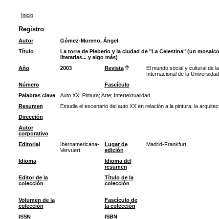
Inicio
Registro
Autor
Gómez-Moreno, Ángel
Título
La torre de Pleberio y la ciudad de "La Celestina" (un mosaico 
literarias... y algo más)
Año
2003
Revista
El mundo social y cultural de l
Internacional de la Universida
Número
Fascículo
Palabras clave
Auto XX
;
Pintura
;
Arte
;
Intertextualidad
Resumen
Estudia el escenario del auto XX en relación a la pintura, la arquitectu
Dirección
Autor
corporativo
Editorial
Iberoamericana-
Lugar de
Madrid-Frankfurt
Vervuert
edición
Idioma
Idioma del
resumen
Editor de la
Título de la
colección
colección
Volumen de la
Fascículo de
colección
la colección
ISSN
ISBN