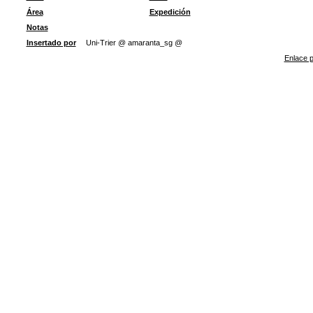
Área
Expedición
Notas
Insertado por
Uni-Trier @ amaranta_sg @
Enlace p