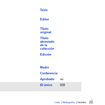
Tesis
Editor
Título
original
Título
abreviado
de la
colección
Edición
Medio
Conferencia
Aprobado
no
ID único
928
Lista
|
Bibliografía
|
Detalles