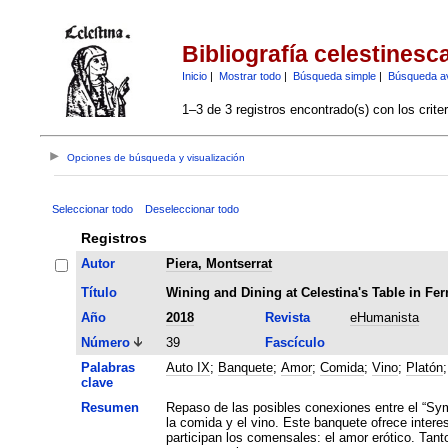
Bibliografía celestinesc
Inicio
|
Mostrar todo
|
Búsqueda simple
|
Búsqueda a
1–3 de 3 registros encontrado(s) con los crite
Opciones de búsqueda y visualización
Seleccionar todo
Deseleccionar todo
Registros
Autor
Piera, Montserrat
Título
Wining and Dining at Celestina's Table in Fe
Año
2018
Revista
eHumanista
Número
39
Fascículo
Palabras
Auto IX
;
Banquete
;
Amor
;
Comida
;
Vino
;
Platón
clave
Resumen
Repaso de las posibles conexiones entre el “Symp
la comida y el vino. Este banquete ofrece inter
participan los comensales: el amor erótico. Tan