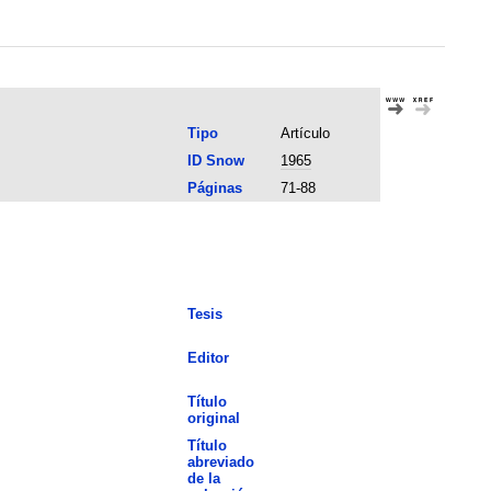
Tipo
Artículo
ID Snow
1965
Páginas
71-88
Tesis
Editor
Título
original
Título
abreviado
de la