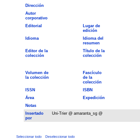
Dirección
Autor
corporativo
Editorial
Lugar de
edición
Idioma
Idioma del
resumen
Editor de la
Título de la
colección
colección
Volumen de
Fascículo
la colección
de la
colección
ISSN
ISBN
Área
Expedición
Notas
Insertado
Uni-Trier @ amaranta_sg @
por
Seleccionar todo
Deseleccionar todo