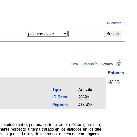
Mi cuenta
Lista
|
Bibliografía
|
Detalles
Enlaces
Tipo
Artículo
ID Snow
2689b
Páginas
413-428
roduce entre, por una parte, el amor erótico y, por otra,
mente respecto al tema tratado en los diálogos en los que
de lo que es bello y de lo amado, a menudo con trágicas