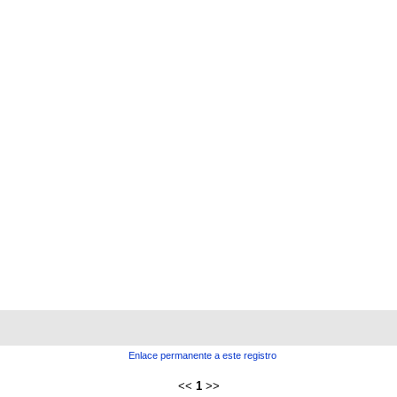
Enlace permanente a este registro
<<
1
>>