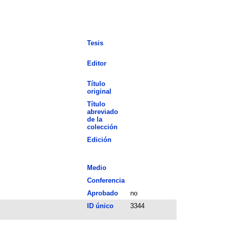
Tesis
Editor
Título
original
Título
abreviado
de la
colección
Edición
Medio
Conferencia
Aprobado
no
ID único
3344