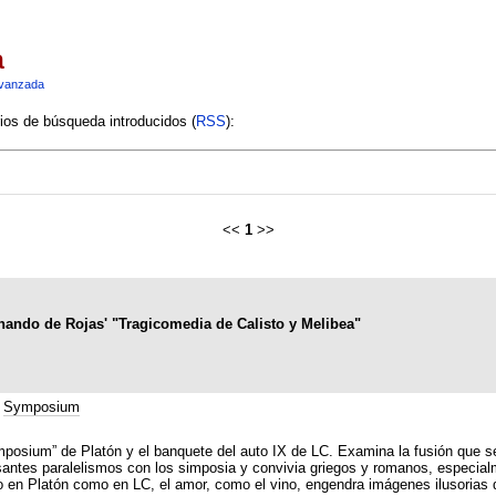
a
vanzada
rios de búsqueda introducidos (
RSS
):
<<
1
>>
rnando de Rojas' "Tragicomedia de Calisto y Melibea"
;
Symposium
osium” de Platón y el banquete del auto IX de LC. Examina la fusión que se p
esantes paralelismos con los simposia y convivia griegos y romanos, especial
to en Platón como en LC, el amor, como el vino, engendra imágenes ilusorias 