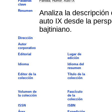
Palabras
Parodia
;
Humor
;
Auto IX
clave
Resumen
Analiza la descripción
auto IX desde la pers
bajtiniano.
Dirección
Autor
corporativo
Editorial
Lugar de
edición
Idioma
Idioma del
resumen
Editor de la
Título de la
colección
colección
Volumen de
Fascículo
la colección
de la
colección
ISSN
ISBN
Área
Expedición