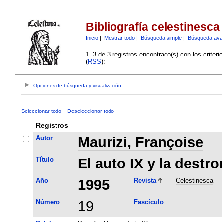
Bibliografía celestinesca
Inicio
|
Mostrar todo
|
Búsqueda simple
|
Búsqueda av
1–3 de 3 registros encontrado(s) con los criter
(
RSS
):
Opciones de búsqueda y visualización
Seleccionar todo
Deseleccionar todo
Registros
Autor
Maurizi, Françoise
Título
El auto IX y la destr
Año
1995
Revista
Celestinesca
Número
19
Fascículo