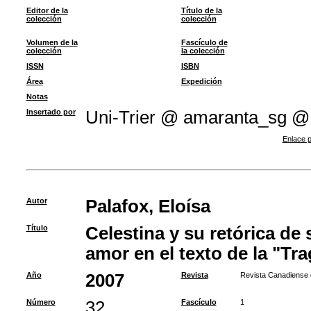
Editor de la
Título de la
colección
colección
Volumen de la
Fascículo de
colección
la colección
ISSN
ISBN
Área
Expedición
Notas
Insertado por
Uni-Trier @ amaranta_sg @
Enlace p
Autor
Palafox, Eloísa
Título
Celestina y su retórica de
amor en el texto de la "Tr
Año
2007
Revista
Revista Canadiense 
Número
32
Fascículo
1