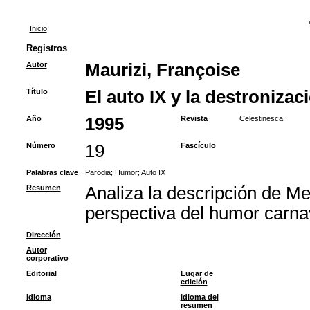
Inicio
Registros
Autor
Maurizi, Françoise
Título
El auto IX y la destronizac
Año
1995
Revista
Celestinesca
Número
19
Fascículo
Palabras clave
Parodia
;
Humor
;
Auto IX
Resumen
Analiza la descripción de Me
perspectiva del humor carnav
Dirección
Autor
corporativo
Editorial
Lugar de
edición
Idioma
Idioma del
resumen