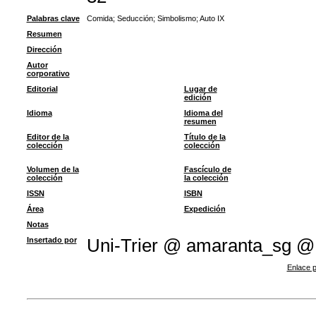
Palabras clave
Comida
;
Seducción
;
Simbolismo
;
Auto IX
Resumen
Dirección
Autor
corporativo
Editorial
Lugar de
edición
Idioma
Idioma del
resumen
Editor de la
Título de la
colección
colección
Volumen de la
Fascículo de
colección
la colección
ISSN
ISBN
Área
Expedición
Notas
Insertado por
Uni-Trier @ amaranta_sg @
Enlace p