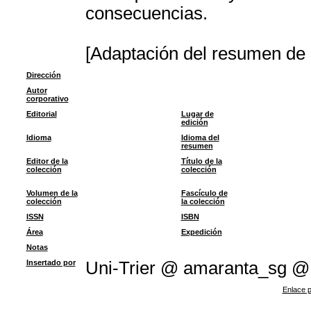
consecuencias.
[Adaptación del resumen de l
Dirección
Autor
corporativo
Editorial
Lugar de
edición
Idioma
Idioma del
resumen
Editor de la
Título de la
colección
colección
Volumen de la
Fascículo de
colección
la colección
ISSN
ISBN
Área
Expedición
Notas
Insertado por
Uni-Trier @ amaranta_sg @
Enlace p