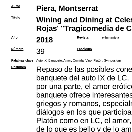
Autor
Piera, Montserrat
Título
Wining and Dining at Celes
Rojas' "Tragicomedia de Ca
Año
2018
Revista
eHumanista
Número
39
Fascículo
Palabras clave
Auto IX
;
Banquete
;
Amor
;
Comida
;
Vino
;
Platón
;
Symposium
Resumen
Repaso de las posibles cone
banquete del auto IX de LC. 
por una parte, el amor erótico
banquete ofrece interesantes
griegos y romanos, especial
diálogos en los que particip
Platón como en LC, el amor,
de lo que es bello y de lo a