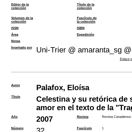
Editor de la
Título de la
colección
colección
Volumen de la
Fascículo de
colección
la colección
ISSN
ISBN
Área
Expedición
Notas
Insertado por
Uni-Trier @ amaranta_sg @
Enlace p
Autor
Palafox, Eloísa
Título
Celestina y su retórica de
amor en el texto de la "Tr
Año
2007
Revista
Revista Canadiense 
Número
32
Fascículo
1