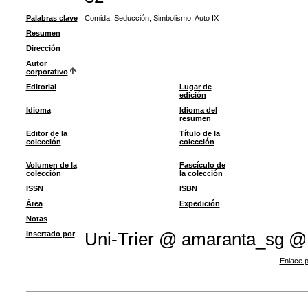
Palabras clave
Comida
;
Seducción
;
Simbolismo
;
Auto IX
Resumen
Dirección
Autor
corporativo
Editorial
Lugar de
edición
Idioma
Idioma del
resumen
Editor de la
Título de la
colección
colección
Volumen de la
Fascículo de
colección
la colección
ISSN
ISBN
Área
Expedición
Notas
Insertado por
Uni-Trier @ amaranta_sg @
Enlace p