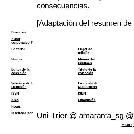
consecuencias.
[Adaptación del resumen de l
Dirección
Autor
corporativo
Editorial
Lugar de
edición
Idioma
Idioma del
resumen
Editor de la
Título de la
colección
colección
Volumen de la
Fascículo de
colección
la colección
ISSN
ISBN
Área
Expedición
Notas
Insertado por
Uni-Trier @ amaranta_sg @
Enlace p