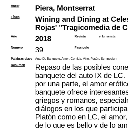
Autor
Piera, Montserrat
Título
Wining and Dining at Celes
Rojas' "Tragicomedia de Ca
Año
2018
Revista
eHumanista
Número
39
Fascículo
Palabras clave
Auto IX
;
Banquete
;
Amor
;
Comida
;
Vino
;
Platón
;
Symposium
Resumen
Repaso de las posibles cone
banquete del auto IX de LC. 
por una parte, el amor erótico
banquete ofrece interesantes
griegos y romanos, especial
diálogos en los que particip
Platón como en LC, el amor,
de lo que es bello y de lo a