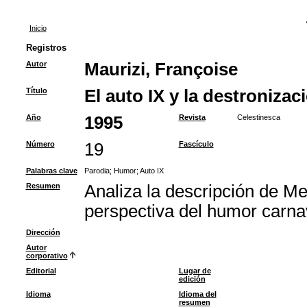
Inicio
Registros
Autor
Maurizi, Françoise
Título
El auto IX y la destronizac
Año
1995
Revista
Celestinesca
Número
19
Fascículo
Palabras clave
Parodia
;
Humor
;
Auto IX
Resumen
Analiza la descripción de Me
perspectiva del humor carnav
Dirección
Autor
corporativo
Editorial
Lugar de
edición
Idioma
Idioma del
resumen