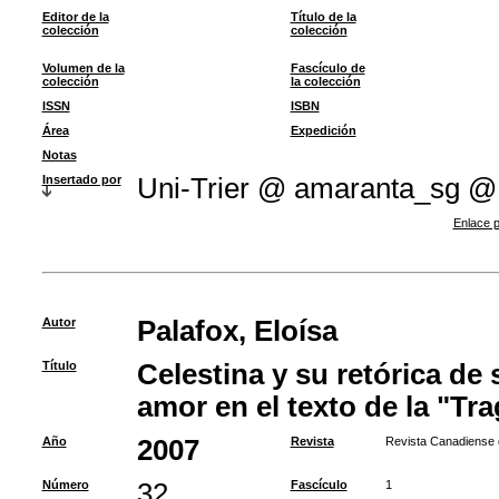
Editor de la
Título de la
colección
colección
Volumen de la
Fascículo de
colección
la colección
ISSN
ISBN
Área
Expedición
Notas
Insertado por
Uni-Trier @ amaranta_sg @
Enlace p
Autor
Palafox, Eloísa
Título
Celestina y su retórica de
amor en el texto de la "Tr
Año
2007
Revista
Revista Canadiense 
Número
32
Fascículo
1