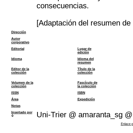
consecuencias.
[Adaptación del resumen de l
Dirección
Autor
corporativo
Editorial
Lugar de
edición
Idioma
Idioma del
resumen
Editor de la
Título de la
colección
colección
Volumen de la
Fascículo de
colección
la colección
ISSN
ISBN
Área
Expedición
Notas
Insertado por
Uni-Trier @ amaranta_sg @
Enlace p