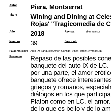
Autor
Piera, Montserrat
Título
Wining and Dining at Celes
Rojas' "Tragicomedia de Ca
Año
2018
Revista
eHumanista
Número
39
Fascículo
Palabras clave
Auto IX
;
Banquete
;
Amor
;
Comida
;
Vino
;
Platón
;
Symposium
Resumen
Repaso de las posibles cone
banquete del auto IX de LC. 
por una parte, el amor erótico
banquete ofrece interesantes
griegos y romanos, especial
diálogos en los que particip
Platón como en LC, el amor,
de lo que es bello y de lo a