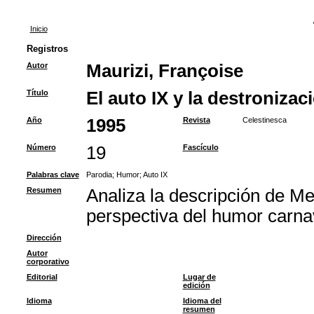
Inicio
Registros
Autor
Maurizi, Françoise
Título
El auto IX y la destronizac
Año
1995
Revista
Celestinesca
Número
19
Fascículo
Palabras clave
Parodia
;
Humor
;
Auto IX
Resumen
Analiza la descripción de Me
perspectiva del humor carnav
Dirección
Autor
corporativo
Editorial
Lugar de
edición
Idioma
Idioma del
resumen