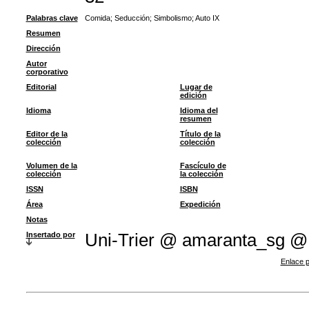
Palabras clave
Comida
;
Seducción
;
Simbolismo
;
Auto IX
Resumen
Dirección
Autor
corporativo
Editorial
Lugar de
edición
Idioma
Idioma del
resumen
Editor de la
Título de la
colección
colección
Volumen de la
Fascículo de
colección
la colección
ISSN
ISBN
Área
Expedición
Notas
Insertado por
Uni-Trier @ amaranta_sg @
Enlace p