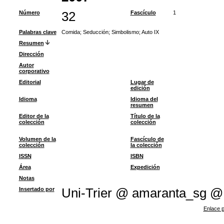
Número
32
Fascículo
1
Palabras clave
Comida
;
Seducción
;
Simbolismo
;
Auto IX
Resumen
Dirección
Autor
corporativo
Editorial
Lugar de
edición
Idioma
Idioma del
resumen
Editor de la
Título de la
colección
colección
Volumen de la
Fascículo de
colección
la colección
ISSN
ISBN
Área
Expedición
Notas
Insertado por
Uni-Trier @ amaranta_sg @
Enlace p