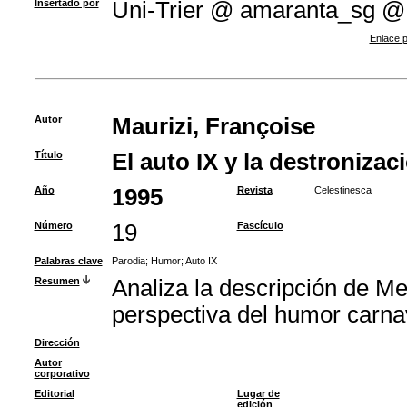
Insertado por
Uni-Trier @ amaranta_sg @
Enlace p
Autor
Maurizi, Françoise
Título
El auto IX y la destronizac
Año
1995
Revista
Celestinesca
Número
19
Fascículo
Palabras clave
Parodia
;
Humor
;
Auto IX
Resumen
Analiza la descripción de Me
perspectiva del humor carnav
Dirección
Autor
corporativo
Editorial
Lugar de
edición