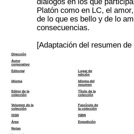
diálogos en los que particip
Platón como en LC, el amor,
de lo que es bello y de lo a
consecuencias.
[Adaptación del resumen de l
Dirección
Autor
corporativo
Editorial
Lugar de
edición
Idioma
Idioma del
resumen
Editor de la
Título de la
colección
colección
Volumen de la
Fascículo de
colección
la colección
ISSN
ISBN
Área
Expedición
Notas