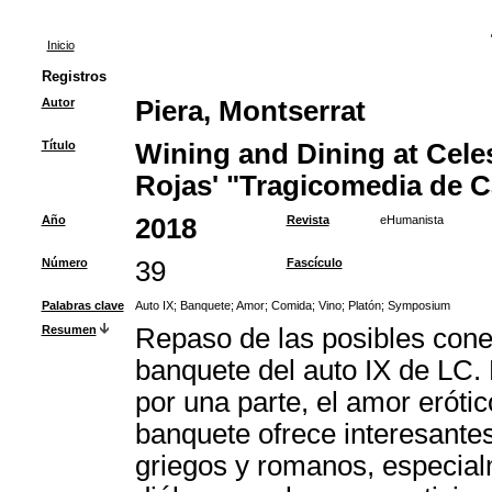
Inicio
Registros
Autor
Piera, Montserrat
Título
Wining and Dining at Celes
Rojas' "Tragicomedia de Ca
Año
2018
Revista
eHumanista
Número
39
Fascículo
Palabras clave
Auto IX
;
Banquete
;
Amor
;
Comida
;
Vino
;
Platón
;
Symposium
Resumen
Repaso de las posibles cone
banquete del auto IX de LC. 
por una parte, el amor erótico
banquete ofrece interesantes
griegos y romanos, especial