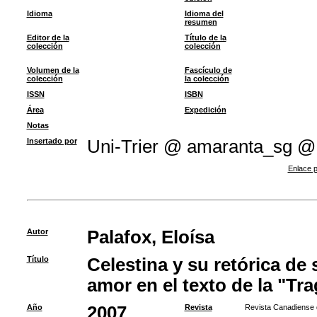
Idioma
Idioma del
resumen
Editor de la
Título de la
colección
colección
Volumen de la
Fascículo de
colección
la colección
ISSN
ISBN
Área
Expedición
Notas
Insertado por
Uni-Trier @ amaranta_sg @
Enlace p
Autor
Palafox, Eloísa
Título
Celestina y su retórica de
amor en el texto de la "Tr
Año
2007
Revista
Revista Canadiense 