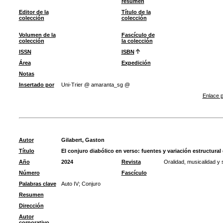
resumen
Editor de la
Título de la
colección
colección
Volumen de la
Fascículo de
colección
la colección
ISSN
ISBN
Área
Expedición
Notas
Insertado por
Uni-Trier @ amaranta_sg @
Enlace p
Autor
Gilabert, Gaston
Título
El conjuro diabólico en verso: fuentes y variación estructural
Año
2024
Revista
Oralidad, musicalidad y s
Número
Fascículo
Palabras clave
Auto IV
;
Conjuro
Resumen
Dirección
Autor
corporativo