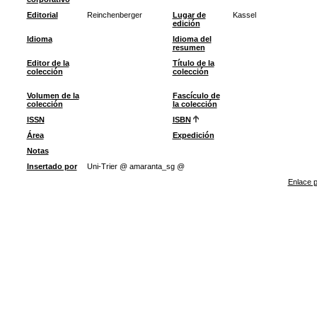
Editorial
Reinchenberger
Lugar de
Kassel
edición
Idioma
Idioma del
resumen
Editor de la
Título de la
colección
colección
Volumen de la
Fascículo de
colección
la colección
ISSN
ISBN
Área
Expedición
Notas
Insertado por
Uni-Trier @ amaranta_sg @
Enlace p