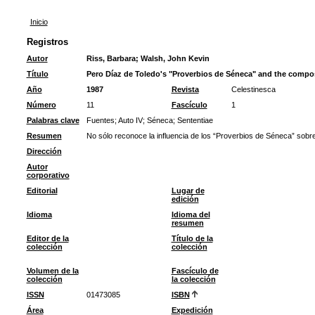
Inicio
Registros
Autor
Riss, Barbara
;
Walsh, John Kevin
Título
Pero Díaz de Toledo's "Proverbios de Séneca" and the compos
Año
1987
Revista
Celestinesca
Número
11
Fascículo
1
Palabras clave
Fuentes
;
Auto IV
;
Séneca
;
Sententiae
Resumen
No sólo reconoce la influencia de los “Proverbios de Séneca” sobre
Dirección
Autor
corporativo
Editorial
Lugar de
edición
Idioma
Idioma del
resumen
Editor de la
Título de la
colección
colección
Volumen de la
Fascículo de
colección
la colección
ISSN
01473085
ISBN
Área
Expedición