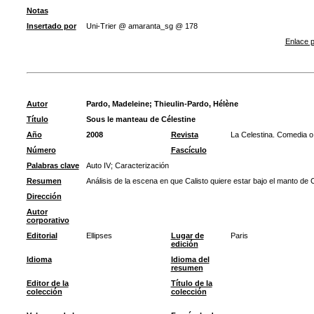
Notas
Insertado por
Uni-Trier @ amaranta_sg @ 178
Enlace p
Autor
Pardo, Madeleine
;
Thieulin-Pardo, Hélène
Título
Sous le manteau de Célestine
Año
2008
Revista
La Celestina. Comedia o 
Número
Fascículo
Palabras clave
Auto IV
;
Caracterización
Resumen
Análisis de la escena en que Calisto quiere estar bajo el manto de 
Dirección
Autor
corporativo
Editorial
Ellipses
Lugar de
Paris
edición
Idioma
Idioma del
resumen
Editor de la
Título de la
colección
colección