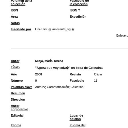
Volumen de la
Fascículo de
colección
la colección
ISSN
ISBN
Área
Expedición
Notas
Insertado por
Uni-Trier @ amaranta_sg @
Enlace p
Autor
Miaja, María Teresa
Título
"Agora que voy sola�" en boca de Celestina
Año
2008
Revista
Olivar
Número
9
Fascículo
11
Palabras clave
Auto IV
;
Caracterización
;
Celestina
Resumen
Dirección
Autor
corporativo
Editorial
Lugar de
edición
Idioma
Idioma del