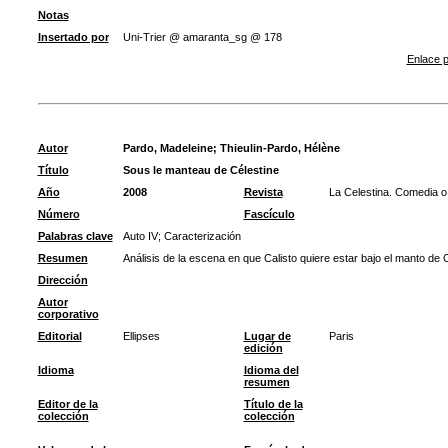
Notas
Insertado por
Uni-Trier @ amaranta_sg @ 178
Enlace p
Autor
Pardo, Madeleine
;
Thieulin-Pardo, Hélène
Título
Sous le manteau de Célestine
Año
2008
Revista
La Celestina. Comedia o 
Número
Fascículo
Palabras clave
Auto IV
;
Caracterización
Resumen
Análisis de la escena en que Calisto quiere estar bajo el manto de 
Dirección
Autor
corporativo
Editorial
Ellipses
Lugar de
Paris
edición
Idioma
Idioma del
resumen
Editor de la
Título de la
colección
colección