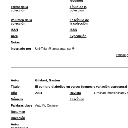
resumen
Editor de la
Título de la
colección
colección
Volumen de la
Fascículo de
colección
la colección
ISSN
ISBN
Área
Expedición
Notas
Insertado por
Uni-Trier @ amaranta_sg @
Enlace p
Autor
Gilabert, Gaston
Título
El conjuro diabólico en verso: fuentes y variación estructural
Año
2024
Revista
Oralidad, musicalidad y s
Número
Fascículo
Palabras clave
Auto IV
;
Conjuro
Resumen
Dirección
Autor
corporativo