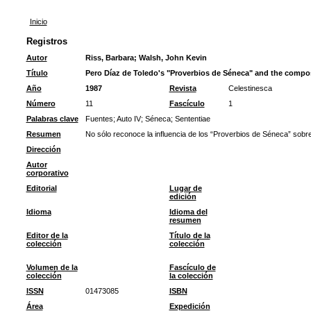
Inicio
Registros
Autor
Riss, Barbara
;
Walsh, John Kevin
Título
Pero Díaz de Toledo's "Proverbios de Séneca" and the compos
Año
1987
Revista
Celestinesca
Número
11
Fascículo
1
Palabras clave
Fuentes
;
Auto IV
;
Séneca
;
Sententiae
Resumen
No sólo reconoce la influencia de los “Proverbios de Séneca” sobre
Dirección
Autor
corporativo
Editorial
Lugar de
edición
Idioma
Idioma del
resumen
Editor de la
Título de la
colección
colección
Volumen de la
Fascículo de
colección
la colección
ISSN
01473085
ISBN
Área
Expedición