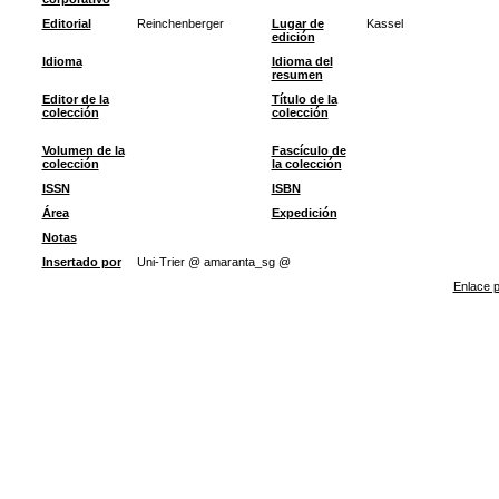
Editorial
Reinchenberger
Lugar de
Kassel
edición
Idioma
Idioma del
resumen
Editor de la
Título de la
colección
colección
Volumen de la
Fascículo de
colección
la colección
ISSN
ISBN
Área
Expedición
Notas
Insertado por
Uni-Trier @ amaranta_sg @
Enlace p