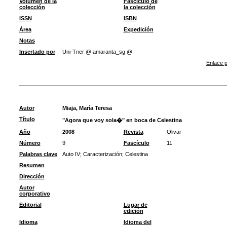
Volumen de la
Fascículo de
colección
la colección
ISSN
ISBN
Área
Expedición
Notas
Insertado por
Uni-Trier @ amaranta_sg @
Enlace p
Autor
Miaja, María Teresa
Título
"Agora que voy sola�" en boca de Celestina
Año
2008
Revista
Olivar
Número
9
Fascículo
11
Palabras clave
Auto IV
;
Caracterización
;
Celestina
Resumen
Dirección
Autor
corporativo
Editorial
Lugar de
edición
Idioma
Idioma del