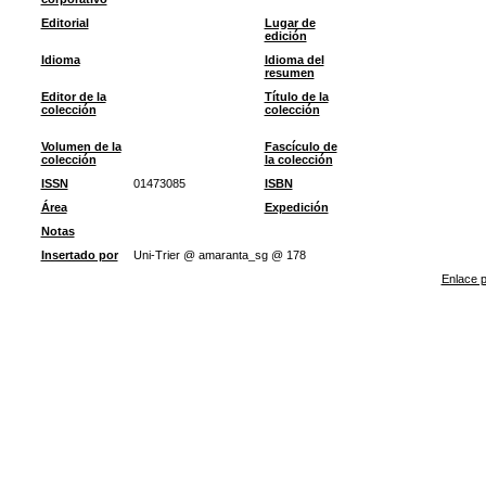
Editorial
Lugar de
edición
Idioma
Idioma del
resumen
Editor de la
Título de la
colección
colección
Volumen de la
Fascículo de
colección
la colección
ISSN
01473085
ISBN
Área
Expedición
Notas
Insertado por
Uni-Trier @ amaranta_sg @ 178
Enlace p