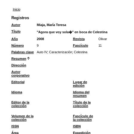
Inicio
Registros
Autor
Miaja, María Teresa
Título
"Agora que voy sola�" en boca de Celestina
Año
2008
Revista
Olivar
Número
9
Fascículo
11
Palabras clave
Auto IV
;
Caracterización
;
Celestina
Resumen
Dirección
Autor
corporativo
Editorial
Lugar de
edición
Idioma
Idioma del
resumen
Editor de la
Título de la
colección
colección
Volumen de la
Fascículo de
colección
la colección
ISSN
ISBN
Área
Expedición