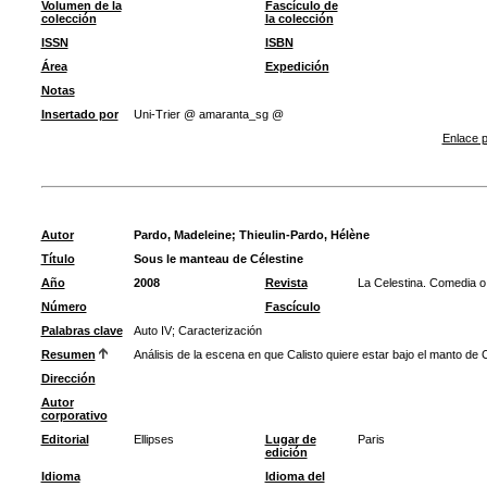
Volumen de la
Fascículo de
colección
la colección
ISSN
ISBN
Área
Expedición
Notas
Insertado por
Uni-Trier @ amaranta_sg @
Enlace p
Autor
Pardo, Madeleine
;
Thieulin-Pardo, Hélène
Título
Sous le manteau de Célestine
Año
2008
Revista
La Celestina. Comedia o 
Número
Fascículo
Palabras clave
Auto IV
;
Caracterización
Resumen
Análisis de la escena en que Calisto quiere estar bajo el manto de 
Dirección
Autor
corporativo
Editorial
Ellipses
Lugar de
Paris
edición
Idioma
Idioma del