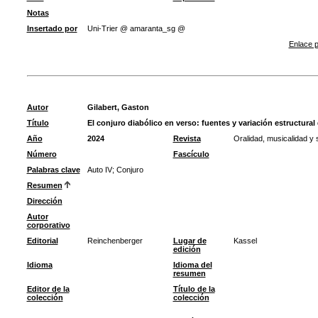
Notas
Insertado por
Uni-Trier @ amaranta_sg @
Enlace p
Autor
Gilabert, Gaston
Título
El conjuro diabólico en verso: fuentes y variación estructural
Año
2024
Revista
Oralidad, musicalidad y s
Número
Fascículo
Palabras clave
Auto IV
;
Conjuro
Resumen
Dirección
Autor
corporativo
Editorial
Reinchenberger
Lugar de
Kassel
edición
Idioma
Idioma del
resumen
Editor de la
Título de la
colección
colección