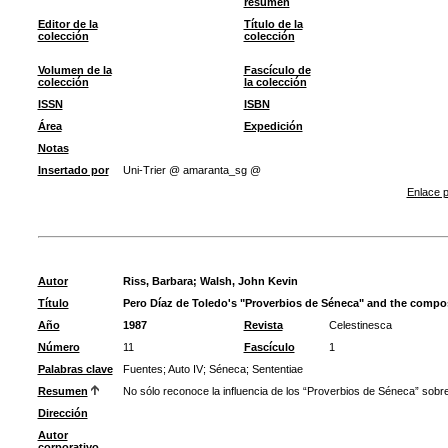
resumen
Editor de la
Título de la
colección
colección
Volumen de la
Fascículo de
colección
la colección
ISSN
ISBN
Área
Expedición
Notas
Insertado por
Uni-Trier @ amaranta_sg @
Enlace p
Autor
Riss, Barbara
;
Walsh, John Kevin
Título
Pero Díaz de Toledo's "Proverbios de Séneca" and the compos
Año
1987
Revista
Celestinesca
Número
11
Fascículo
1
Palabras clave
Fuentes
;
Auto IV
;
Séneca
;
Sententiae
Resumen
No sólo reconoce la influencia de los “Proverbios de Séneca” sobre
Dirección
Autor
corporativo